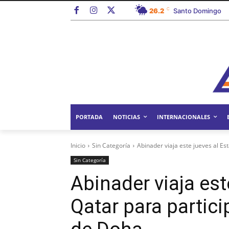
C
26.2
Santo Domingo
PORTADA
NOTICIAS
INTERNACIONALES
Inicio
Sin Categoría
Abinader viaja este jueves al Est
Sin Categoría
Abinader viaja est
Qatar para partici