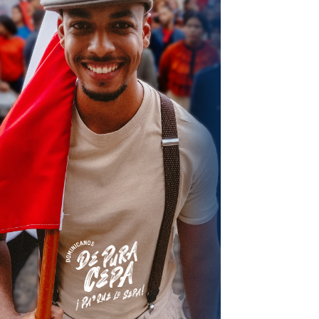
terest
Linkedin
ReddIt