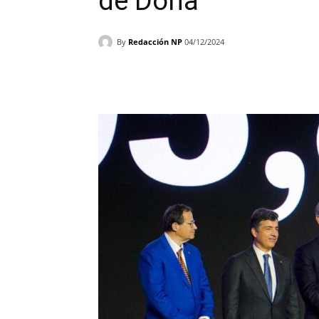
de Doha
By
Redacción NP
04/12/2024
Facebook
X
WhatsAp