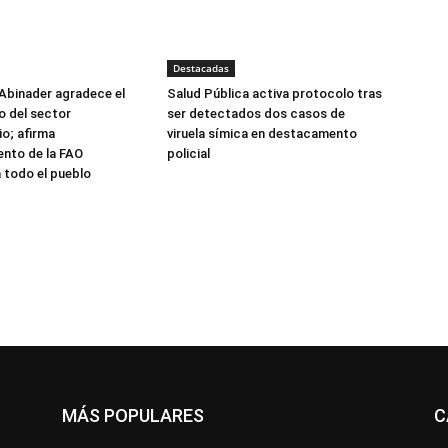
Destacadas
Abinader agradece el
Salud Pública activa protocolo tras
 del sector
ser detectados dos casos de
o; afirma
viruela símica en destacamento
nto de la FAO
policial
 todo el pueblo
MÁS POPULARES
C
All
Destacado
Lo más popular
Más