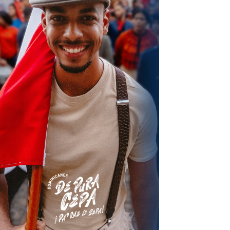
terest
Linkedin
ReddIt