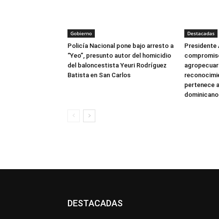
Gobierno
Destacadas
Policía Nacional pone bajo arresto a
Presidente 
“Yeo”, presunto autor del homicidio
compromiso
del baloncestista Yeuri Rodríguez
agropecuari
Batista en San Carlos
reconocimie
pertenece a
dominicano
DESTACADAS
All
Destacado
Lo más popular
Más