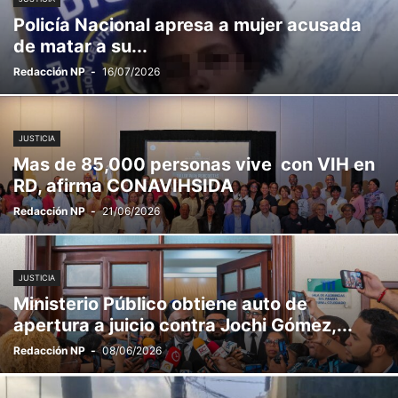
Policía Nacional apresa a mujer acusada
de matar a su...
Redacción NP
-
16/07/2026
JUSTICIA
Mas de 85,000 personas vive con VIH en
RD, afirma CONAVIHSIDA
Redacción NP
-
21/06/2026
JUSTICIA
Ministerio Público obtiene auto de
apertura a juicio contra Jochi Gómez,...
Redacción NP
-
08/06/2026