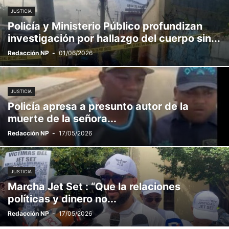
JUSTICIA
Policía y Ministerio Público profundizan
investigación por hallazgo del cuerpo sin...
Redacción NP
-
01/06/2026
JUSTICIA
Policía apresa a presunto autor de la
muerte de la señora...
Redacción NP
-
17/05/2026
JUSTICIA
Marcha Jet Set : “Que la relaciones
políticas y dinero no...
Redacción NP
-
17/05/2026