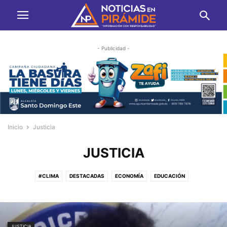
- Publicidad -
Inicio
Justicia
JUSTICIA
#CLIMA
DESTACADAS
ECONOMÍA
EDUCACIÓN
ENTRETENIMIENTO
FOTOS
JUSTICIA
MAPA DEL SITIO
OPINIÓN
SALUD
SIN CATEGORÍA
TRANSPORTE
VIDA & ESTILO
VIDEOS
JUSTICIA