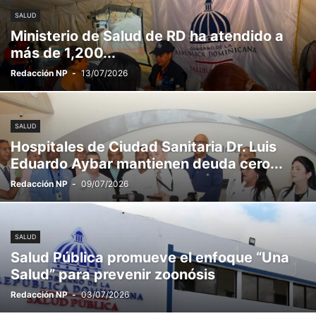
SALUD
Ministerio de Salud de RD ha atendido a
más de 1,200...
Redacción NP
-
13/07/2026
SALUD
Hospitales de Ciudad Sanitaria Dr. Luis
Eduardo Aybar mantienen deuda cero...
Redacción NP
-
09/07/2026
SALUD
Salud Pública promueve el enfoque “Una
Salud” para prevenir zoonósis
Redacción NP
-
03/07/2026