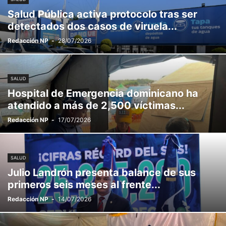
Salud Pública activa protocolo tras ser
detectados dos casos de viruela...
Redacción NP
-
28/07/2026
SALUD
Hospital de Emergencia dominicano ha
atendido a más de 2,500 víctimas...
Redacción NP
-
17/07/2026
SALUD
Julio Landrón presenta balance de sus
primeros seis meses al frente...
Redacción NP
-
14/07/2026