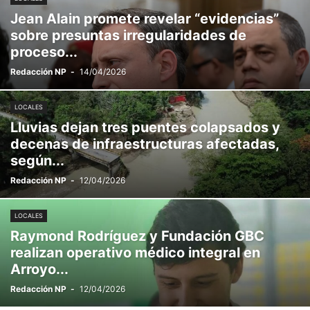
Jean Alain promete revelar “evidencias”
sobre presuntas irregularidades de
proceso...
Redacción NP
-
14/04/2026
LOCALES
Lluvias dejan tres puentes colapsados y
decenas de infraestructuras afectadas,
según...
Redacción NP
-
12/04/2026
LOCALES
Raymond Rodríguez y Fundación GBC
realizan operativo médico integral en
Arroyo...
Redacción NP
-
12/04/2026