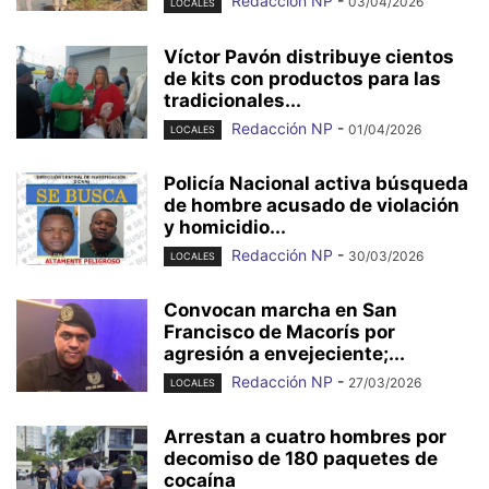
Redacción NP
-
03/04/2026
LOCALES
Víctor Pavón distribuye cientos
de kits con productos para las
tradicionales...
Redacción NP
-
01/04/2026
LOCALES
Policía Nacional activa búsqueda
de hombre acusado de violación
y homicidio...
Redacción NP
-
30/03/2026
LOCALES
Convocan marcha en San
Francisco de Macorís por
agresión a envejeciente;...
Redacción NP
-
27/03/2026
LOCALES
Arrestan a cuatro hombres por
decomiso de 180 paquetes de
cocaína