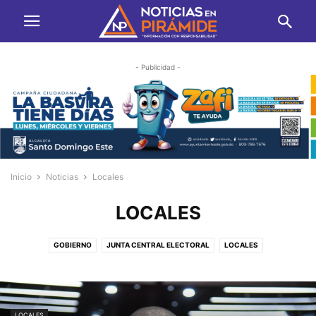
- Publicidad -
Inicio
Noticias
Locales
LOCALES
GOBIERNO
JUNTA CENTRAL ELECTORAL
LOCALES
MEDIO AMBIENTE
POLICIALES
POLITICA
REGIONALES
LOCALES