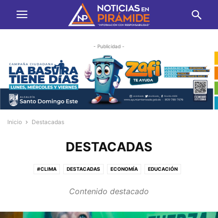
- Publicidad -
Inicio
Destacadas
DESTACADAS
#CLIMA
DESTACADAS
ECONOMÍA
EDUCACIÓN
ENTRETENIMIENTO
FOTOS
JUSTICIA
MAPA DEL SITIO
OPINIÓN
Contenido destacado
SALUD
SIN CATEGORÍA
TRANSPORTE
VIDA & ESTILO
VIDEOS