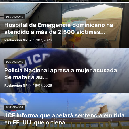
DESTACADAS
Hospital de Emergencia dominicano ha
atendido a más de 2,500 víctimas...
Redacción NP
-
17/07/2026
DESTACADAS
Policía Nacional apresa a mujer acusada
de matar a su...
Redacción NP
-
16/07/2026
DESTACADAS
JCE informa que apelará sentencia emitida
en EE. UU. que ordena...