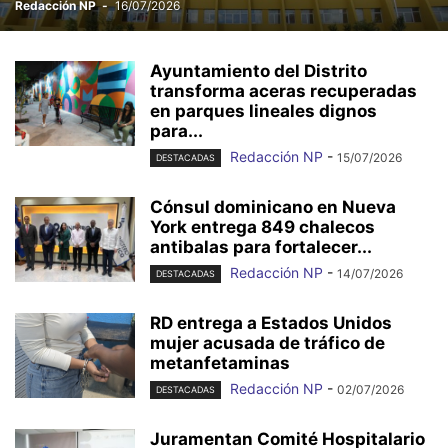
Redacción NP
-
16/07/2026
Ayuntamiento del Distrito
transforma aceras recuperadas
en parques lineales dignos
para...
Redacción NP
-
15/07/2026
DESTACADAS
Cónsul dominicano en Nueva
York entrega 849 chalecos
antibalas para fortalecer...
Redacción NP
-
14/07/2026
DESTACADAS
RD entrega a Estados Unidos
mujer acusada de tráfico de
metanfetaminas
Redacción NP
-
02/07/2026
DESTACADAS
Juramentan Comité Hospitalario