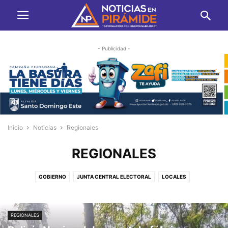
- Publicidad -
Inicio
Noticias
Regionales
REGIONALES
GOBIERNO
JUNTA CENTRAL ELECTORAL
LOCALES
MEDIO AMBIENTE
POLICIALES
POLITICA
REGIONALES
REGIONALES