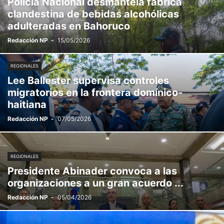
Policía Nacional desmantela fábrica
clandestina de bebidas alcohólicas
adulteradas en Bahoruco
Redacción NP
-
15/05/2026
REGIONALES
Lee Ballester supervisa controles
migratorios en la frontera domínico-
haitiana
Redacción NP
-
07/05/2026
REGIONALES
Presidente Abinader convoca a las
organizaciones a un gran acuerdo ...
Redacción NP
-
05/04/2026