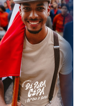
terest
Linkedin
ReddIt