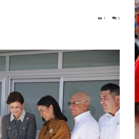
1
0
p
Telegram
Email
Imprime
Pin