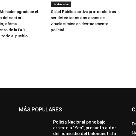
Destacadas
Abinader agradece el
Salud Pública activa protocolo tras
 del sector
ser detectados dos casos de
o; afirma
viruela símica en destacamento
nto de la FAO
policial
 todo el pueblo
MÁS POPULARES
C
All
Destacado
Lo más popular
Más
’
Policía Nacional pone bajo
D
arresto a “Yeo”, presunto autor
No
del homicidio del baloncestista