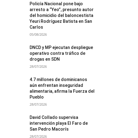
Policía Nacional pone bajo
arresto a “Yeo”, presunto autor
del homicidio del baloncestista
Yeuri Rodríguez Batista en San
Carlos
05/08/2026
DNCD y MP ejecutan despliegue
operativo contra tráfico de
drogas en SDN
28/07/2026
4.7 millones de dominicanos
aún enfrentan inseguridad
alimentaria, afirma la Fuerza del
Pueblo
28/07/2026
David Collado supervisa
intervención playa El Faro de
San Pedro Macorís
28/07/2026