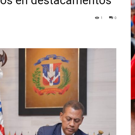
idos en destacamentos
1
0
p
Telegram
Email
Imprime
Pin