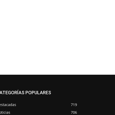
ATEGORÍAS POPULARES
estacadas
719
ticias
706