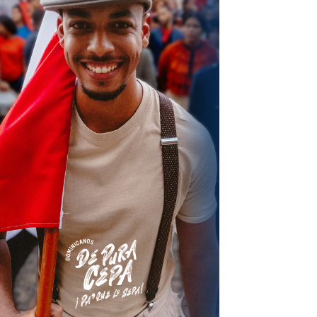
terest
Linkedin
ReddIt