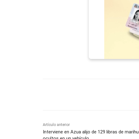
Facebook
X
WhatsAp
Artículo anterior
Interviene en Azua alijo de 129 libras de marih
ocultos en un vehículo