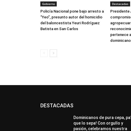
Gobierno
Destacadas
Policía Nacional pone bajo arresto a
Presidente 
“Yeo”, presunto autor del homicidio
compromiso
del baloncestista Yeuri Rodríguez
agropecuari
Batista en San Carlos
reconocimie
pertenece a
dominicano
DESTACADAS
All
Destacado
Lo más popular
Más
Dominicanos de pura cepa, pa
que lo sepa! Con orgullo y
pasión, celebramos nuestra