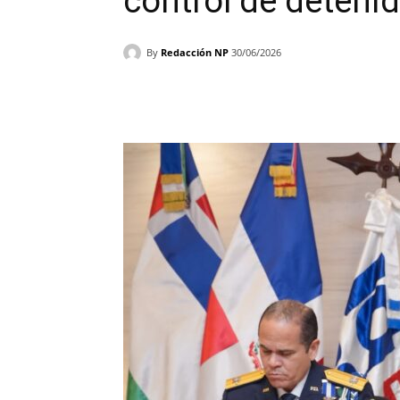
control de deten
By
Redacción NP
30/06/2026
Facebook
X
WhatsAp