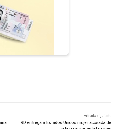
p
Telegram
Email
Imprime
Pin
Artículo siguiente
uana
RD entrega a Estados Unidos mujer acusada de
tráfico de metanfetaminas