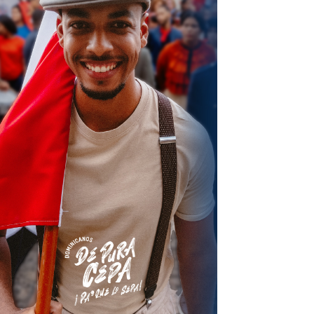
terest
Linkedin
ReddIt