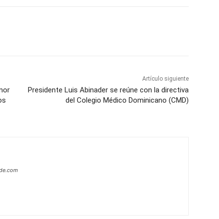
p
Telegram
Email
Imprime
Pin
Artículo siguiente
enor
Presidente Luis Abinader se reúne con la directiva
os
del Colegio Médico Dominicano (CMD)
ide.com