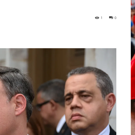
1
0
p
Telegram
Email
Imprime
Pin