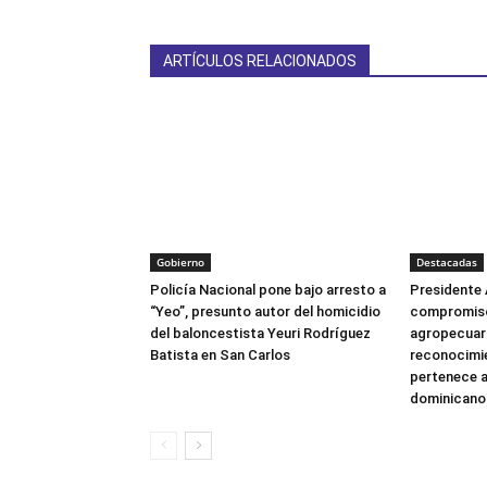
ARTÍCULOS RELACIONADOS
Gobierno
Destacadas
Policía Nacional pone bajo arresto a
Presidente 
“Yeo”, presunto autor del homicidio
compromiso
del baloncestista Yeuri Rodríguez
agropecuari
Batista en San Carlos
reconocimie
pertenece a
dominicano