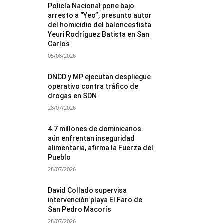
Policía Nacional pone bajo
arresto a “Yeo”, presunto autor
del homicidio del baloncestista
Yeuri Rodríguez Batista en San
Carlos
05/08/2026
DNCD y MP ejecutan despliegue
operativo contra tráfico de
drogas en SDN
28/07/2026
4.7 millones de dominicanos
aún enfrentan inseguridad
alimentaria, afirma la Fuerza del
Pueblo
28/07/2026
David Collado supervisa
intervención playa El Faro de
San Pedro Macorís
28/07/2026