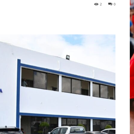
2
0
p
Telegram
Email
Imprime
Pin