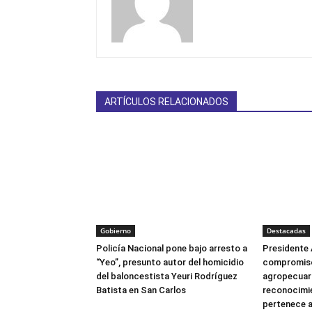
ARTÍCULOS RELACIONADOS
Gobierno
Destacadas
Policía Nacional pone bajo arresto a
Presidente 
“Yeo”, presunto autor del homicidio
compromiso
del baloncestista Yeuri Rodríguez
agropecuari
Batista en San Carlos
reconocimie
pertenece a