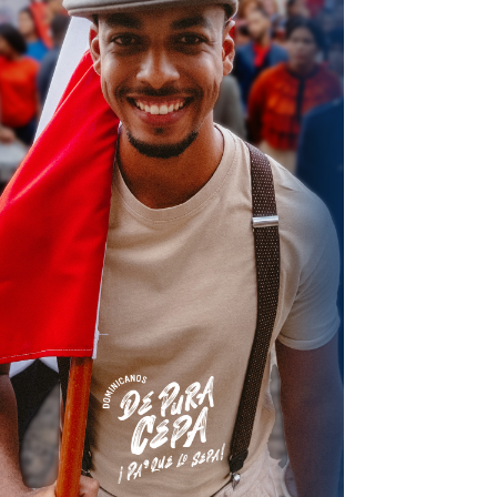
terest
Linkedin
ReddIt