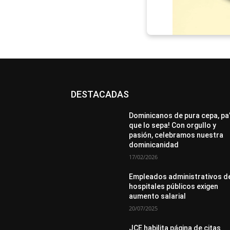
DESTACADAS
All
Destacado
Lo más popular
Más
Dominicanos de pura cepa, pa
que lo sepa! Con orgullo y
pasión, celebramos nuestra
dominicanidad
17/02/2026
Empleados administrativos d
hospitales públicos exigen
aumento salarial
20/07/2025
JCE habilita página de citas