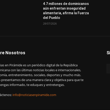
4.7 millones de dominicanos
aún enfrentan inseguridad
alimentaria, afirma la Fuerza
del Pueblo
28/07/2026
re Nosotros
S
ias en Pirámide es un periódico digital de la República
icana con las últimas noticias locales e internacionales,
omía, entretenimiento, sociales, deportes y mucho más.
s presentamos de una manera clara y objetiva para que te
engas informado, te eduques y entretengas.
áctenos:
info@noticiasenpiramide.com