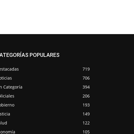
ATEGORÍAS POPULARES
estacadas
719
ticias
706
n Categoría
394
liciales
206
obierno
193
sticia
149
alud
122
conomía
105