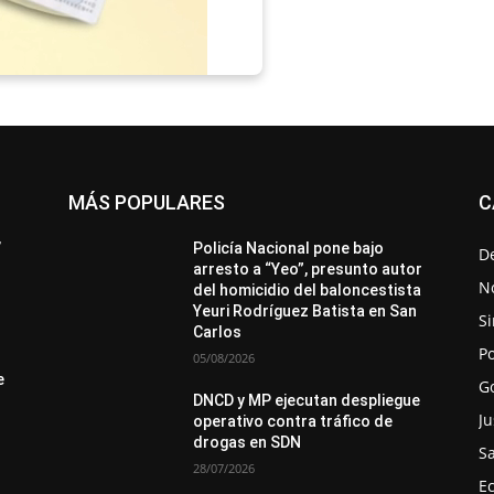
MÁS POPULARES
C
All
Destacado
Lo más popular
Más
’
Policía Nacional pone bajo
D
arresto a “Yeo”, presunto autor
No
del homicidio del baloncestista
Yeuri Rodríguez Batista en San
Si
Carlos
Po
05/08/2026
e
G
DNCD y MP ejecutan despliegue
Ju
operativo contra tráfico de
drogas en SDN
S
28/07/2026
E