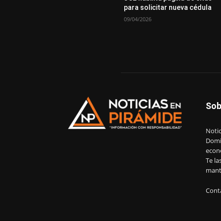
para solicitar nueva cédula
09/04/2026
Sob
Notic
Domin
econ
Te la
mant
Cont