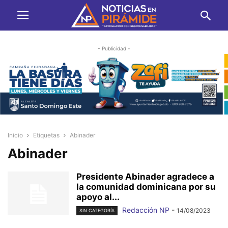
- Publicidad -
Inicio
Etiquetas
Abinader
Abinader
Presidente Abinader agradece a
la comunidad dominicana por su
apoyo al...
Redacción NP
-
14/08/2023
SIN CATEGORÍA