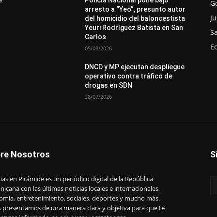
G
arresto a “Yeo”, presunto autor
Ju
del homicidio del baloncestista
Yeuri Rodríguez Batista en San
S
Carlos
E
05/08/2026
DNCD y MP ejecutan despliegue
operativo contra tráfico de
drogas en SDN
28/07/2026
re Nosotros
S
ias en Pirámide es un periódico digital de la República
icana con las últimas noticias locales e internacionales,
omía, entretenimiento, sociales, deportes y mucho más.
s presentamos de una manera clara y objetiva para que te