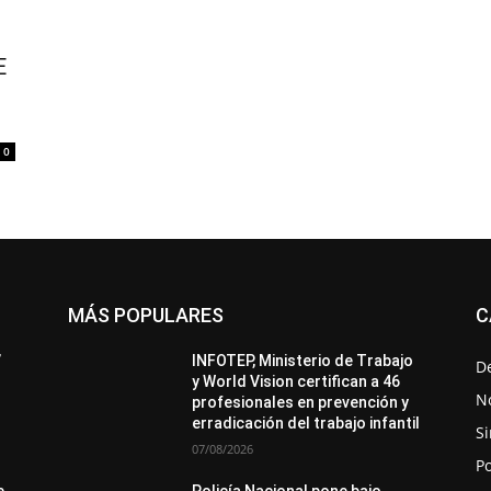
E
0
MÁS POPULARES
C
All
Destacado
Lo más popular
Más
’
INFOTEP, Ministerio de Trabajo
D
y World Vision certifican a 46
No
profesionales en prevención y
erradicación del trabajo infantil
Si
07/08/2026
Po
e
Policía Nacional pone bajo