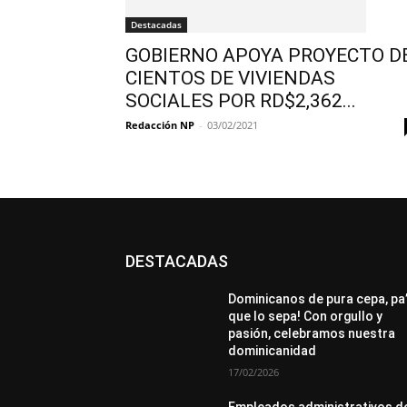
Destacadas
GOBIERNO APOYA PROYECTO D
CIENTOS DE VIVIENDAS
SOCIALES POR RD$2,362...
Redacción NP
-
03/02/2021
DESTACADAS
All
Destacado
Lo más popular
Más
Dominicanos de pura cepa, pa
que lo sepa! Con orgullo y
pasión, celebramos nuestra
dominicanidad
17/02/2026
Empleados administrativos d