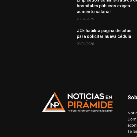
hospitales públicos exigen
aumento salarial
20/07/2025
JCE habilita página de citas
para solicitar nueva cédula
09/04/2026
Sob
Notic
Domin
econ
Te la