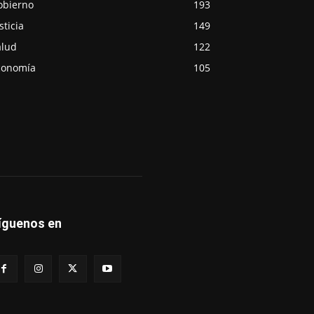
obierno
193
sticia
149
alud
122
conomía
105
íguenos en