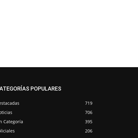
ATEGORÍAS POPULARES
estacadas
719
ticias
706
n Categoría
395
liciales
206