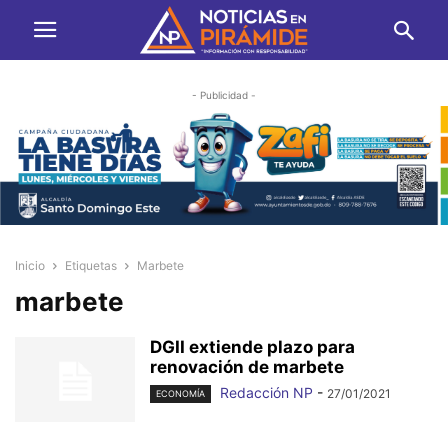
- Publicidad -
Inicio
Etiquetas
Marbete
marbete
DGII extiende plazo para
renovación de marbete
Redacción NP
-
27/01/2021
ECONOMÍA