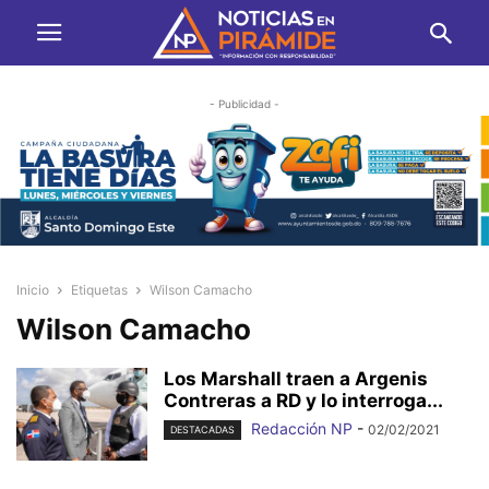
- Publicidad -
Inicio
Etiquetas
Wilson Camacho
Wilson Camacho
Los Marshall traen a Argenis
Contreras a RD y lo interroga...
Redacción NP
-
02/02/2021
DESTACADAS