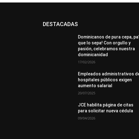
DESTACADAS
All
Destacado
Lo más popular
Más
Dominicanos de pura cepa, pa
que lo sepa! Con orgullo y
pasión, celebramos nuestra
dominicanidad
17/02/2026
Empleados administrativos d
hospitales públicos exigen
aumento salarial
20/07/2025
JCE habilita página de citas
para solicitar nueva cédula
09/04/2026