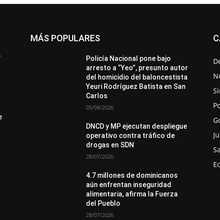
MÁS POPULARES
C
All
Destacado
Lo más popular
Más
’
Policía Nacional pone bajo
D
arresto a “Yeo”, presunto autor
No
del homicidio del baloncestista
Yeuri Rodríguez Batista en San
Si
Carlos
Po
05/08/2026
e
G
DNCD y MP ejecutan despliegue
Ju
operativo contra tráfico de
drogas en SDN
S
28/07/2026
E
4.7 millones de dominicanos
aún enfrentan inseguridad
alimentaria, afirma la Fuerza
del Pueblo
28/07/2026