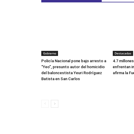
Gobierno
Destacadas
Policía Nacional pone bajo arresto a
4.7 millone
“Yeo”, presunto autor del homicidio
enfrentan i
del baloncestista Yeuri Rodríguez
afirma la Fu
Batista en San Carlos