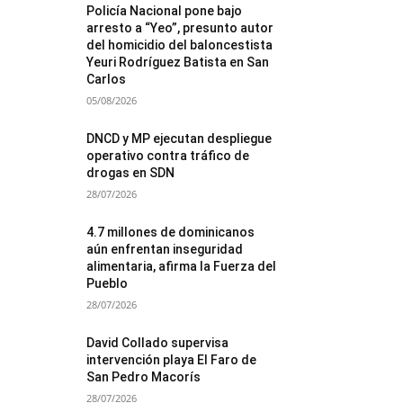
Policía Nacional pone bajo
arresto a “Yeo”, presunto autor
del homicidio del baloncestista
Yeuri Rodríguez Batista en San
Carlos
05/08/2026
DNCD y MP ejecutan despliegue
operativo contra tráfico de
drogas en SDN
28/07/2026
4.7 millones de dominicanos
aún enfrentan inseguridad
alimentaria, afirma la Fuerza del
Pueblo
28/07/2026
David Collado supervisa
intervención playa El Faro de
San Pedro Macorís
28/07/2026