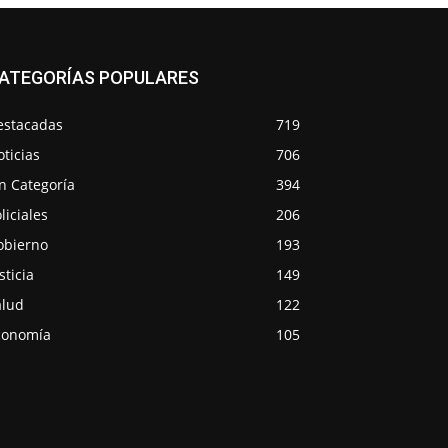
ATEGORÍAS POPULARES
estacadas
719
ticias
706
n Categoría
394
liciales
206
obierno
193
sticia
149
alud
122
conomía
105