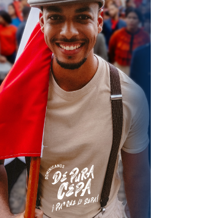
terest
Linkedin
ReddIt