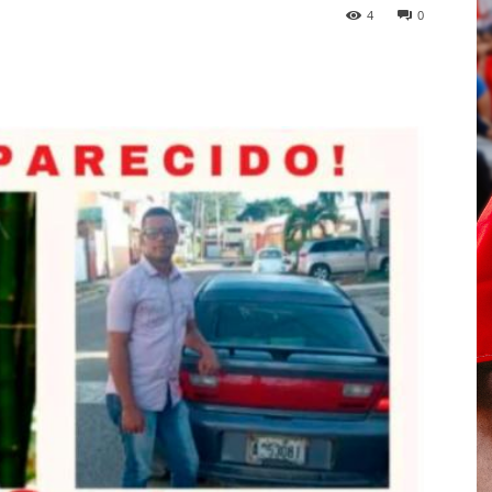
4
0
p
Telegram
Email
Imprime
Pin