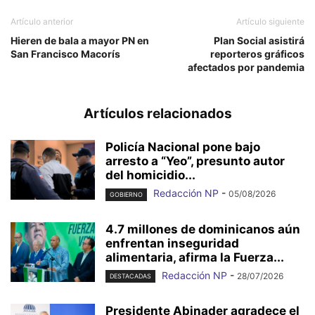
Artículo anterior
Artículo siguiente
Hieren de bala a mayor PN en
Plan Social asistirá
San Francisco Macorís
reporteros gráficos
afectados por pandemia
Artículos relacionados
Policía Nacional pone bajo
arresto a “Yeo”, presunto autor
del homicidio...
Redacción NP
-
05/08/2026
GOBIERNO
4.7 millones de dominicanos aún
enfrentan inseguridad
alimentaria, afirma la Fuerza...
Redacción NP
-
28/07/2026
DESTACADAS
Presidente Abinader agradece el