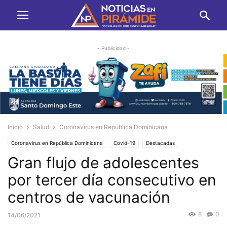
- Publicidad -
Inicio
Salud
Coronavirus en República Dominicana
Coronavirus en República Dominicana
Covid-19
Destacadas
Gran flujo de adolescentes
Vacunación
por tercer día consecutivo en
centros de vacunación
8
0
14/06/2021