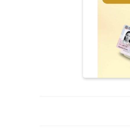
Facebook
X
WhatsAp