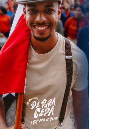
terest
Linkedin
ReddIt