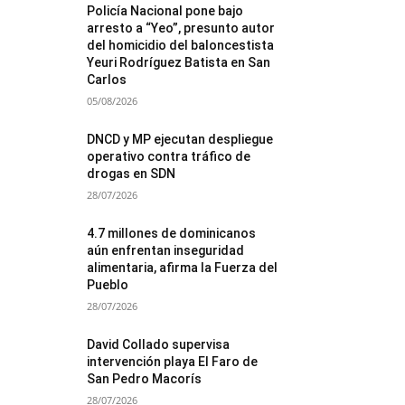
Policía Nacional pone bajo
arresto a “Yeo”, presunto autor
del homicidio del baloncestista
Yeuri Rodríguez Batista en San
Carlos
05/08/2026
DNCD y MP ejecutan despliegue
operativo contra tráfico de
drogas en SDN
28/07/2026
4.7 millones de dominicanos
aún enfrentan inseguridad
alimentaria, afirma la Fuerza del
Pueblo
28/07/2026
David Collado supervisa
intervención playa El Faro de
San Pedro Macorís
28/07/2026