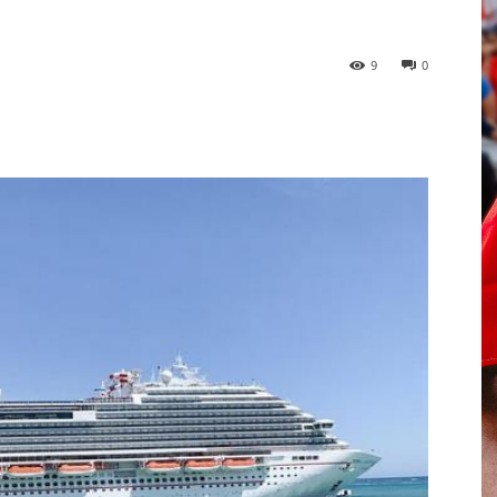
9
0
p
Telegram
Email
Imprime
Pin