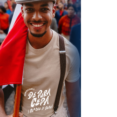
terest
Linkedin
ReddIt