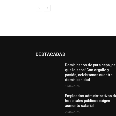
DESTACADAS
All
Destacado
Lo más popular
Más
Dominicanos de pura cepa, pa
que lo sepa! Con orgullo y
pasión, celebramos nuestra
dominicanidad
17/02/2026
Empleados administrativos d
hospitales públicos exigen
aumento salarial
20/07/2025