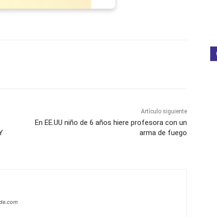
p
Telegram
Email
Imprime
Pin
Artículo siguiente
En EE.UU niño de 6 años hiere profesora con un
Y
arma de fuego
ide.com