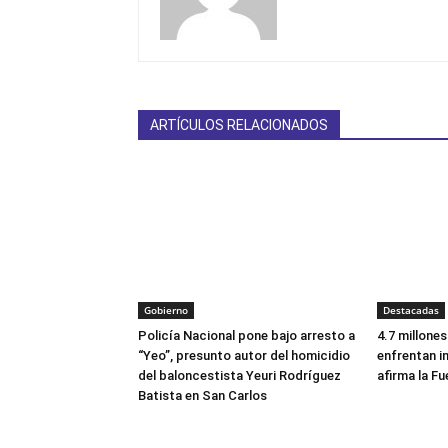
ARTÍCULOS RELACIONADOS
Gobierno
Destacadas
Policía Nacional pone bajo arresto a
4.7 millone
“Yeo”, presunto autor del homicidio
enfrentan i
del baloncestista Yeuri Rodríguez
afirma la Fu
Batista en San Carlos