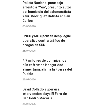
Policía Nacional pone bajo
arresto a “Yeo”, presunto autor
del homicidio del baloncestista
Yeuri Rodríguez Batista en San
Carlos
05/08/2026
DNCD y MP ejecutan despliegue
operativo contra tráfico de
drogas en SDN
28/07/2026
4.7 millones de dominicanos
aún enfrentan inseguridad
alimentaria, afirma la Fuerza del
Pueblo
28/07/2026
David Collado supervisa
intervención playa El Faro de
San Pedro Macorís
28/07/2026