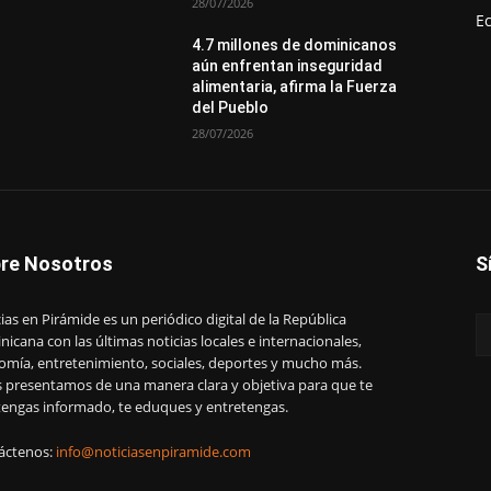
28/07/2026
E
4.7 millones de dominicanos
aún enfrentan inseguridad
alimentaria, afirma la Fuerza
del Pueblo
28/07/2026
re Nosotros
S
ias en Pirámide es un periódico digital de la República
icana con las últimas noticias locales e internacionales,
omía, entretenimiento, sociales, deportes y mucho más.
s presentamos de una manera clara y objetiva para que te
engas informado, te eduques y entretengas.
áctenos:
info@noticiasenpiramide.com