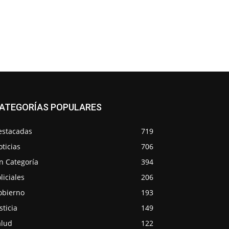
ATEGORÍAS POPULARES
estacadas
719
ticias
706
n Categoría
394
liciales
206
obierno
193
sticia
149
alud
122