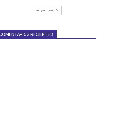
Cargar más
COMENTARIOS RECIENTES
terest
Linkedin
ReddIt