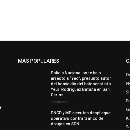
MÁS POPULARES
C
All
Destacado
Lo más popular
Más
’
Policía Nacional pone bajo
D
arresto a “Yeo”, presunto autor
No
del homicidio del baloncestista
Yeuri Rodríguez Batista en San
Si
Carlos
Po
05/08/2026
e
G
DNCD y MP ejecutan despliegue
Ju
operativo contra tráfico de
drogas en SDN
S