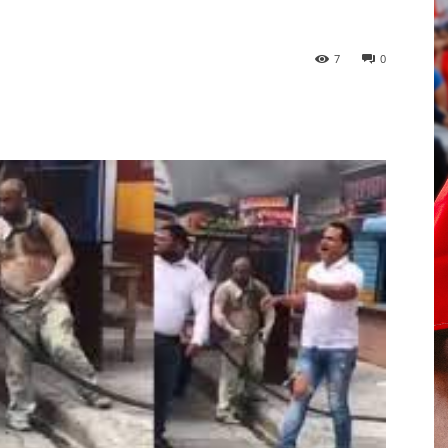
7
0
p
Telegram
Email
Imprime
Pin