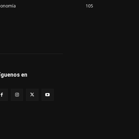
conomía
105
íguenos en