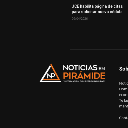
JCE habilita página de citas
para solicitar nueva cédula
09/04/2026
Sob
Notic
Domin
econ
Te la
mant
Cont