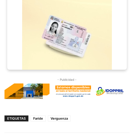
- Publicidad -
ETIQUETAS
Faride
Verguenza