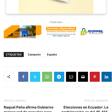
- Publicidad -
ETIQUETAS
Campeón
España
Artículo anterior
Artículo siguiente
Raquel Peña afirma Gobierno
Elecciones en Ecuador: La
mejora red de escuelas para
participación es del 45,41%