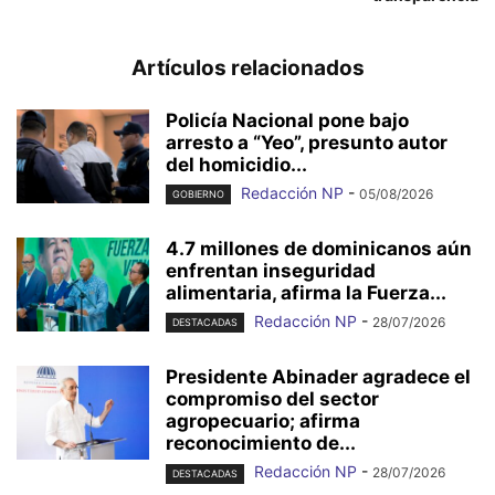
Artículos relacionados
Policía Nacional pone bajo
arresto a “Yeo”, presunto autor
del homicidio...
Redacción NP
-
05/08/2026
GOBIERNO
4.7 millones de dominicanos aún
enfrentan inseguridad
alimentaria, afirma la Fuerza...
Redacción NP
-
28/07/2026
DESTACADAS
Presidente Abinader agradece el
compromiso del sector
agropecuario; afirma
reconocimiento de...
Redacción NP
-
28/07/2026
DESTACADAS