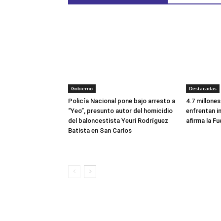
Gobierno
Destacadas
Policía Nacional pone bajo arresto a
4.7 millone
“Yeo”, presunto autor del homicidio
enfrentan i
del baloncestista Yeuri Rodríguez
afirma la Fu
Batista en San Carlos