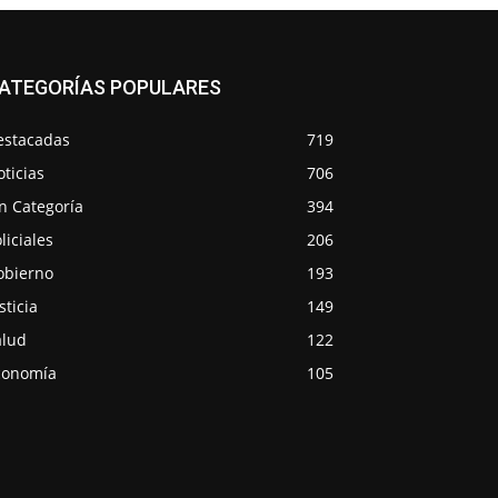
ATEGORÍAS POPULARES
estacadas
719
ticias
706
n Categoría
394
liciales
206
obierno
193
sticia
149
alud
122
conomía
105