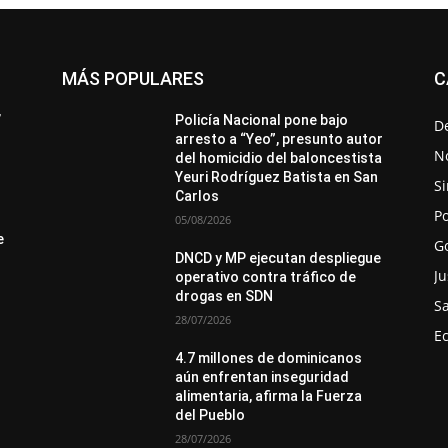
MÁS POPULARES
C
All
Destacado
Lo más popular
Más
’
Policía Nacional pone bajo
D
arresto a “Yeo”, presunto autor
No
del homicidio del baloncestista
Yeuri Rodríguez Batista en San
Si
Carlos
Po
05/08/2026
e
G
DNCD y MP ejecutan despliegue
Ju
operativo contra tráfico de
drogas en SDN
S
28/07/2026
E
4.7 millones de dominicanos
aún enfrentan inseguridad
alimentaria, afirma la Fuerza
del Pueblo
28/07/2026