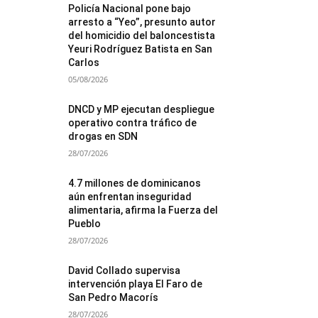
Policía Nacional pone bajo
arresto a “Yeo”, presunto autor
del homicidio del baloncestista
Yeuri Rodríguez Batista en San
Carlos
05/08/2026
DNCD y MP ejecutan despliegue
operativo contra tráfico de
drogas en SDN
28/07/2026
4.7 millones de dominicanos
aún enfrentan inseguridad
alimentaria, afirma la Fuerza del
Pueblo
28/07/2026
David Collado supervisa
intervención playa El Faro de
San Pedro Macorís
28/07/2026