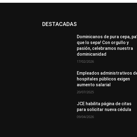
DESTACADAS
All
Destacado
Lo más popular
Más
Dominicanos de pura cepa, pa
que lo sepa! Con orgullo y
pasión, celebramos nuestra
dominicanidad
17/02/2026
Empleados administrativos d
hospitales públicos exigen
aumento salarial
20/07/2025
JCE habilita página de citas
para solicitar nueva cédula
09/04/2026