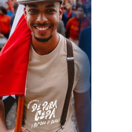
terest
Linkedin
ReddIt