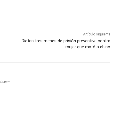
p
Telegram
Email
Imprime
Pin
Artículo siguiente
Dictan tres meses de prisión preventiva contra
mujer que mató a chino
ide.com