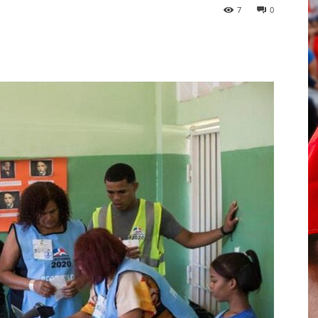
7
0
p
Telegram
Email
Imprime
Pin