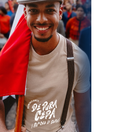
terest
Linkedin
ReddIt