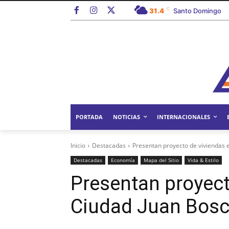
C
31.4
Santo Domingo
PORTADA
NOTICIAS
INTERNACIONALES
Inicio
Destacadas
Presentan proyecto de viviendas 
Destacadas
Economía
Mapa del Sitio
Vida & Estilo
Presentan proyect
Ciudad Juan Bos