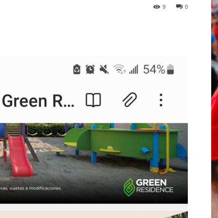
9
0
p
Telegram
Email
Imprime
Pin