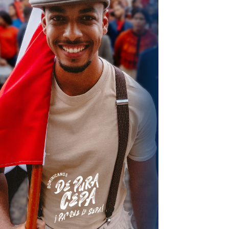
terest
Linkedin
ReddIt