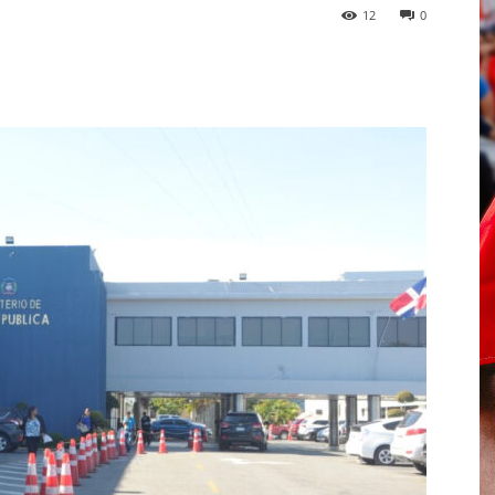
12
0
p
Telegram
Email
Imprime
Pin