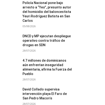
Policía Nacional pone bajo
arresto a “Yeo”, presunto autor
del homicidio del baloncestista
Yeuri Rodríguez Batista en San
Carlos
05/08/2026
DNCD y MP ejecutan despliegue
operativo contra tráfico de
drogas en SDN
28/07/2026
4.7 millones de dominicanos
aún enfrentan inseguridad
alimentaria, afirma la Fuerza del
Pueblo
28/07/2026
David Collado supervisa
intervención playa El Faro de
San Pedro Macorís
28/07/2026