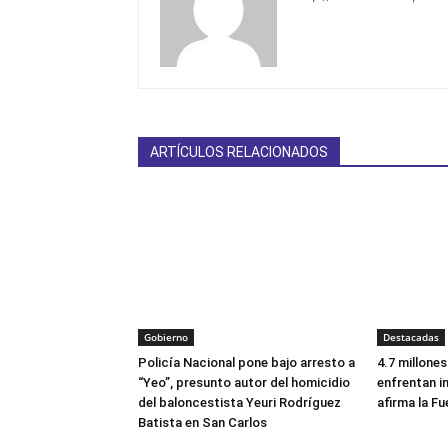
ARTÍCULOS RELACIONADOS
Gobierno
Destacadas
Policía Nacional pone bajo arresto a
4.7 millone
“Yeo”, presunto autor del homicidio
enfrentan i
del baloncestista Yeuri Rodríguez
afirma la Fu
Batista en San Carlos