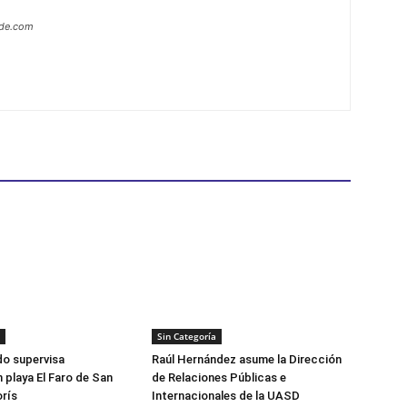
ide.com
Sin Categoría
do supervisa
Raúl Hernández asume la Dirección
 playa El Faro de San
de Relaciones Públicas e
rís
Internacionales de la UASD