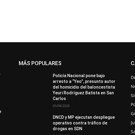
MÁS POPULARES
C
All
Destacado
Lo más popular
Más
’
Policía Nacional pone bajo
D
arresto a “Yeo”, presunto autor
No
del homicidio del baloncestista
Yeuri Rodríguez Batista en San
Si
Carlos
Po
05/08/2026
e
G
DNCD y MP ejecutan despliegue
Ju
operativo contra tráfico de
drogas en SDN
S