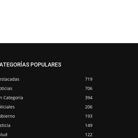
ATEGORÍAS POPULARES
estacadas
719
ticias
706
n Categoría
394
liciales
206
obierno
193
sticia
149
alud
122