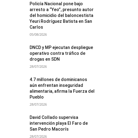
Policía Nacional pone bajo
arresto a “Yeo”, presunto autor
del homicidio del baloncestista
Yeuri Rodríguez Batista en San
Carlos
05/08/2026
DNCD y MP ejecutan despliegue
operativo contra tráfico de
drogas en SDN
28/07/2026
4.7 millones de dominicanos
aún enfrentan inseguridad
alimentaria, afirma la Fuerza del
Pueblo
28/07/2026
David Collado supervisa
intervención playa El Faro de
San Pedro Macorís
28/07/2026