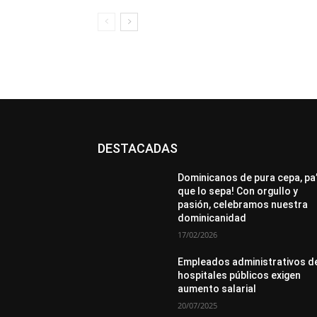
DESTACADAS
All
Destacado
Lo más popular
Más
Dominicanos de pura cepa, pa
que lo sepa! Con orgullo y
pasión, celebramos nuestra
dominicanidad
17/02/2026
Empleados administrativos d
hospitales públicos exigen
aumento salarial
20/07/2025