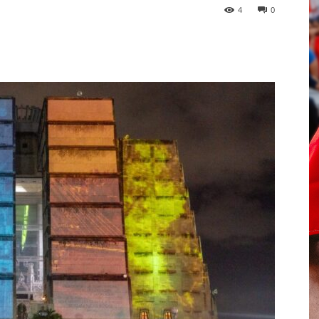
4
0
p
Telegram
Email
Imprime
Pin