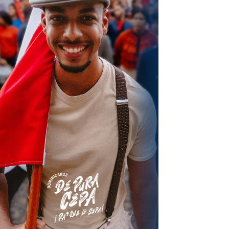
terest
Linkedin
ReddIt