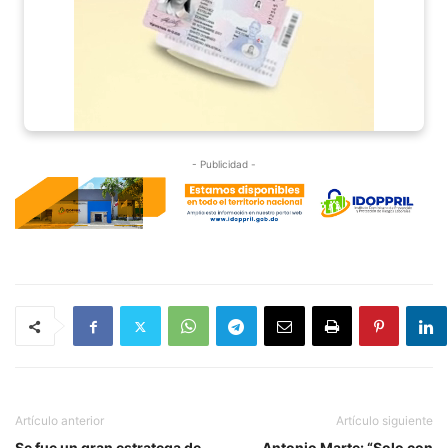
- Publicidad -
Artículo anterior
Artículo siguiente
Se fue un gran estratega de
Antonio Marte: “Solo con