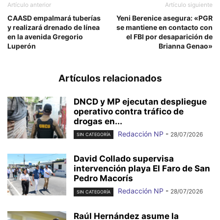
Artículo anterior
Artículo siguiente
CAASD empalmará tuberías
Yeni Berenice asegura: «PGR
y realizará drenado de línea
se mantiene en contacto con
en la avenida Gregorio
el FBI por desaparición de
Luperón
Brianna Genao»
Artículos relacionados
DNCD y MP ejecutan despliegue
operativo contra tráfico de
drogas en...
Redacción NP
-
28/07/2026
SIN CATEGORÍA
David Collado supervisa
intervención playa El Faro de San
Pedro Macorís
Redacción NP
-
28/07/2026
SIN CATEGORÍA
Raúl Hernández asume la