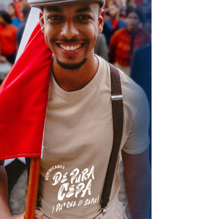
terest
Linkedin
ReddIt