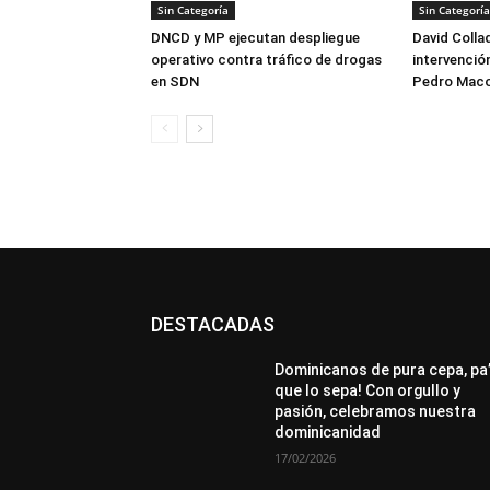
Sin Categoría
Sin Categoría
DNCD y MP ejecutan despliegue
David Colla
operativo contra tráfico de drogas
intervención
en SDN
Pedro Maco
DESTACADAS
All
Destacado
Lo más popular
Más
Dominicanos de pura cepa, pa
que lo sepa! Con orgullo y
pasión, celebramos nuestra
dominicanidad
17/02/2026