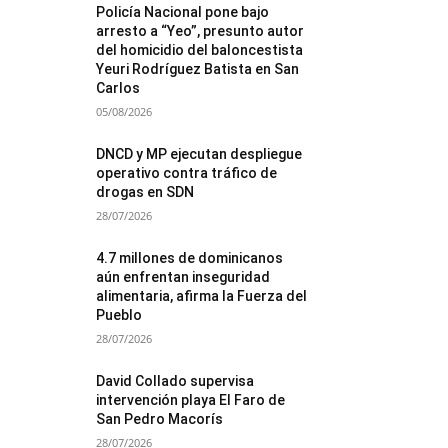
Policía Nacional pone bajo
arresto a “Yeo”, presunto autor
del homicidio del baloncestista
Yeuri Rodríguez Batista en San
Carlos
05/08/2026
DNCD y MP ejecutan despliegue
operativo contra tráfico de
drogas en SDN
28/07/2026
4.7 millones de dominicanos
aún enfrentan inseguridad
alimentaria, afirma la Fuerza del
Pueblo
28/07/2026
David Collado supervisa
intervención playa El Faro de
San Pedro Macorís
28/07/2026