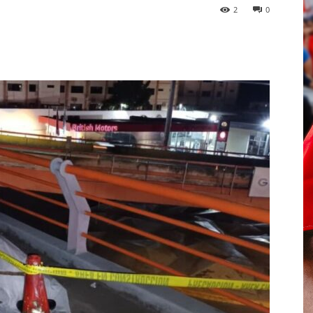
2
0
p
Telegram
Email
Imprime
Pin