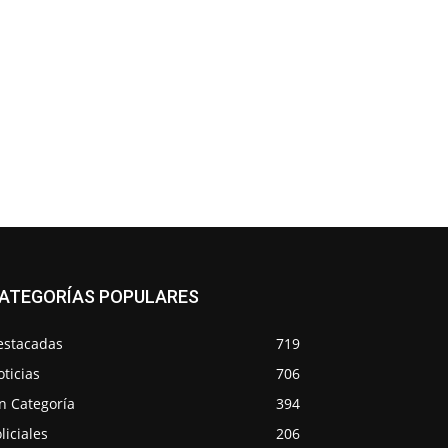
ATEGORÍAS POPULARES
estacadas
719
ticias
706
n Categoría
394
liciales
206