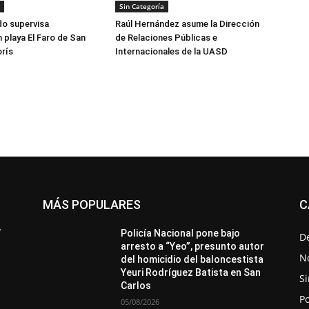
Sin Categoría
do supervisa
Raúl Hernández asume la Dirección
 playa El Faro de San
de Relaciones Públicas e
rís
Internacionales de la UASD
MÁS POPULARES
C
All
Destacado
Lo más popular
Más
’
Policía Nacional pone bajo
D
arresto a “Yeo”, presunto autor
No
del homicidio del baloncestista
Yeuri Rodríguez Batista en San
Si
Carlos
Po
05/08/2026