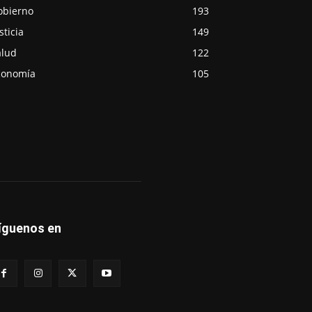
obierno
193
sticia
149
alud
122
conomía
105
íguenos en