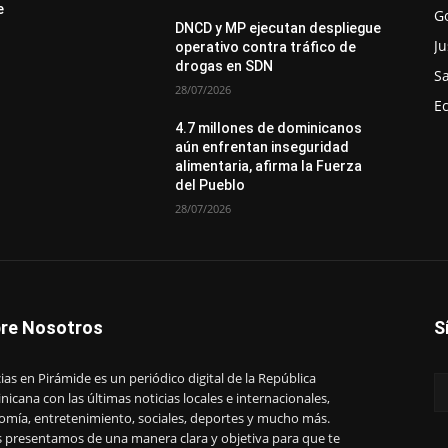
e
G
DNCD y MP ejecutan despliegue
Ju
operativo contra tráfico de
drogas en SDN
S
28/07/2026
E
4.7 millones de dominicanos
aún enfrentan inseguridad
alimentaria, afirma la Fuerza
del Pueblo
28/07/2026
re Nosotros
S
ias en Pirámide es un periódico digital de la República
icana con las últimas noticias locales e internacionales,
omía, entretenimiento, sociales, deportes y mucho más.
s presentamos de una manera clara y objetiva para que te