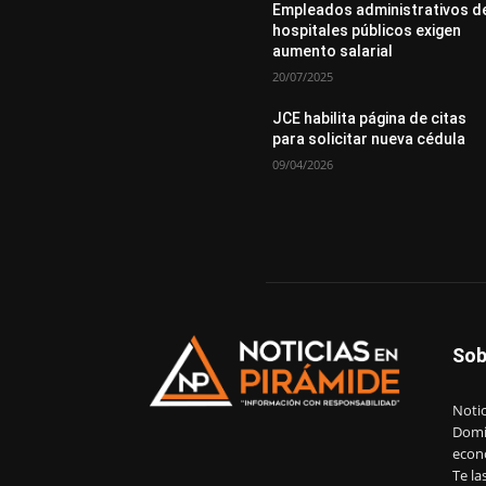
Empleados administrativos d
hospitales públicos exigen
aumento salarial
20/07/2025
JCE habilita página de citas
para solicitar nueva cédula
09/04/2026
Sob
Notic
Domin
econ
Te la