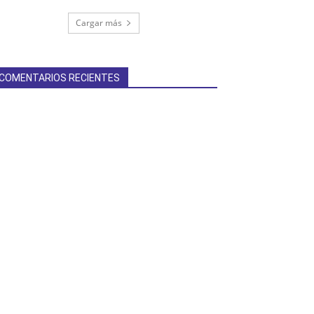
Cargar más
COMENTARIOS RECIENTES
terest
Linkedin
ReddIt