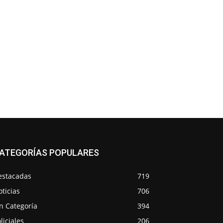
ATEGORÍAS POPULARES
estacadas
719
ticias
706
n Categoría
394
liciales
206