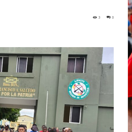
3
0
p
Telegram
Email
Imprime
Pin