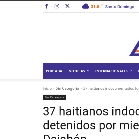
C
31.6
Santo Domingo
PORTADA
NOTICIAS
INTERNACIONALES
Inicio
Sin Categoría
37 haitianos indocumentados fu
Sin Categoría
37 haitianos ind
detenidos por mie