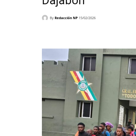
Dajabón
By
Redacción NP
15/02/2026
Facebook
X
WhatsAp