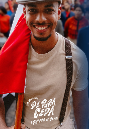
terest
Linkedin
ReddIt