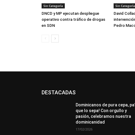
Sin Categoría
Sin Categoría
DNCD y MP ejecutan despliegue
David Colla
operativo contra tráfico de drogas
intervención
en SDN
Pedro Maco
DESTACADAS
All
Destacado
Lo más popular
Más
Dominicanos de pura cepa, pa
que lo sepa! Con orgullo y
pasión, celebramos nuestra
dominicanidad
17/02/2026