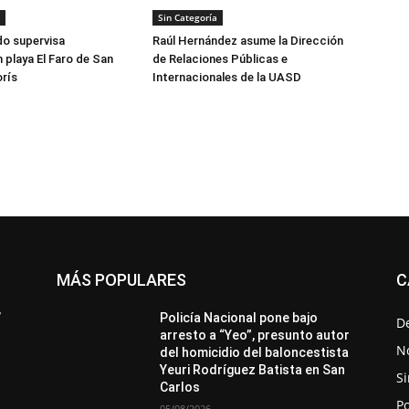
Sin Categoría
do supervisa
Raúl Hernández asume la Dirección
 playa El Faro de San
de Relaciones Públicas e
rís
Internacionales de la UASD
MÁS POPULARES
C
All
Destacado
Lo más popular
Más
’
Policía Nacional pone bajo
D
arresto a “Yeo”, presunto autor
No
del homicidio del baloncestista
Yeuri Rodríguez Batista en San
Si
Carlos
Po
05/08/2026