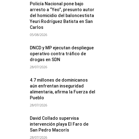
Policía Nacional pone bajo
arresto a “Yeo”, presunto autor
del homicidio del baloncestista
Yeuri Rodríguez Batista en San
Carlos
05/08/2026
DNCD y MP ejecutan despliegue
operativo contra tráfico de
drogas en SDN
28/07/2026
4.7 millones de dominicanos
aún enfrentan inseguridad
alimentaria, afirma la Fuerza del
Pueblo
28/07/2026
David Collado supervisa
intervención playa El Faro de
San Pedro Macorís
28/07/2026