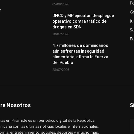
Po
05/08/2026
e
G
DNCD y MP ejecutan despliegue
Ju
operativo contra tráfico de
drogas en SDN
S
28/07/2026
E
4.7 millones de dominicanos
aún enfrentan inseguridad
alimentaria, afirma la Fuerza
del Pueblo
28/07/2026
re Nosotros
S
ias en Pirámide es un periódico digital de la República
icana con las últimas noticias locales e internacionales,
omía, entretenimiento, sociales, deportes y mucho más.