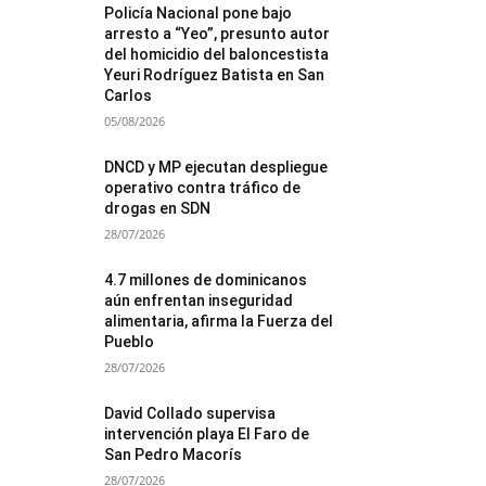
Policía Nacional pone bajo
arresto a “Yeo”, presunto autor
del homicidio del baloncestista
Yeuri Rodríguez Batista en San
Carlos
05/08/2026
DNCD y MP ejecutan despliegue
operativo contra tráfico de
drogas en SDN
28/07/2026
4.7 millones de dominicanos
aún enfrentan inseguridad
alimentaria, afirma la Fuerza del
Pueblo
28/07/2026
David Collado supervisa
intervención playa El Faro de
San Pedro Macorís
28/07/2026