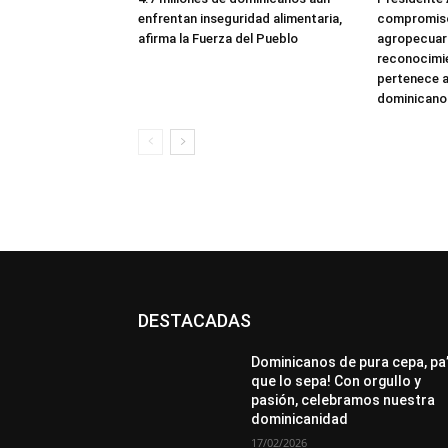
enfrentan inseguridad alimentaria,
compromiso
afirma la Fuerza del Pueblo
agropecuari
reconocimie
pertenece a
dominicano
DESTACADAS
All
Destacado
Lo más popular
Más
Dominicanos de pura cepa, pa
que lo sepa! Con orgullo y
pasión, celebramos nuestra
dominicanidad
17/02/2026