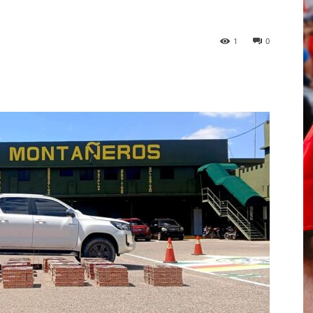
1
0
p
Telegram
Email
Imprime
Pin