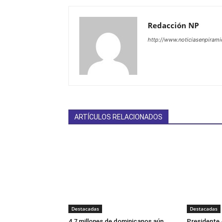
Redacción NP
http://www.noticiasenpiram
ARTÍCULOS RELACIONADOS
Destacadas
Destacadas
4.7 millones de dominicanos aún
Presidente 