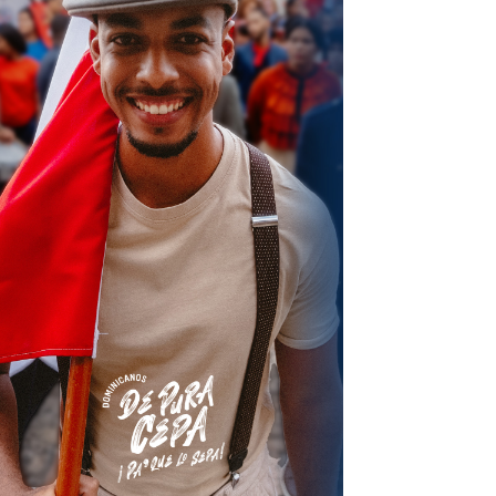
terest
Linkedin
ReddIt