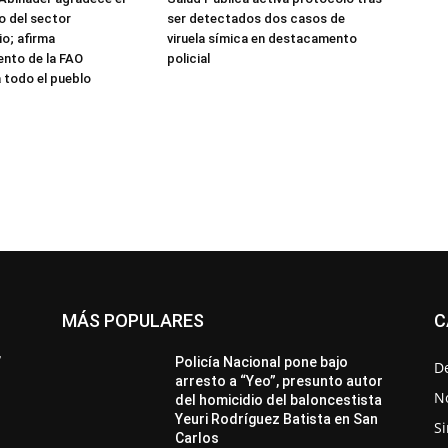
 del sector
ser detectados dos casos de
o; afirma
viruela símica en destacamento
nto de la FAO
policial
 todo el pueblo
MÁS POPULARES
C
All
Destacado
Lo más popular
Más
’
Policía Nacional pone bajo
D
arresto a “Yeo”, presunto autor
No
del homicidio del baloncestista
Yeuri Rodríguez Batista en San
Si
Carlos