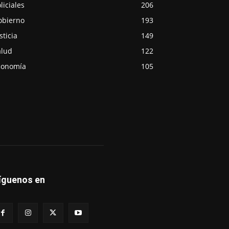
liciales
206
obierno
193
sticia
149
alud
122
conomía
105
íguenos en