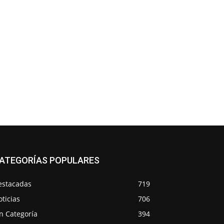
ATEGORÍAS POPULARES
estacadas
719
ticias
706
n Categoría
394