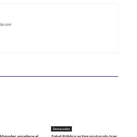
ide.com
Destacadas
Abinader agradece el
Salud Pública activa protocolo tras