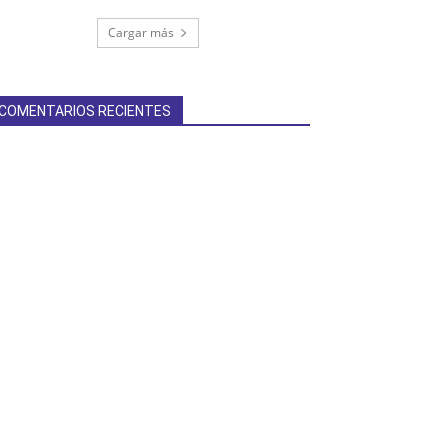
Cargar más
COMENTARIOS RECIENTES
terest
Linkedin
ReddIt