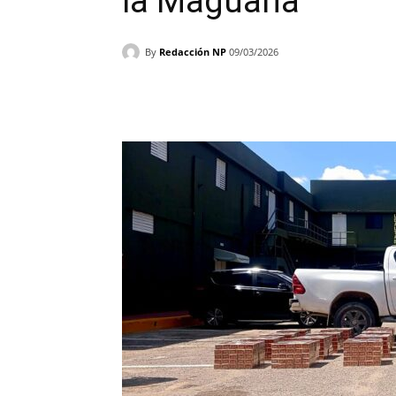
la Maguana
By
Redacción NP
09/03/2026
Facebook
X
WhatsAp