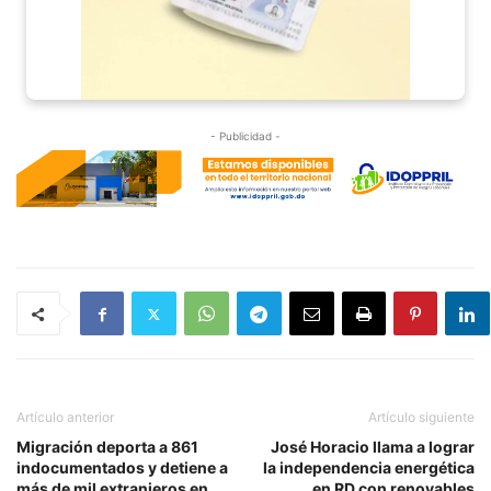
- Publicidad -
Artículo anterior
Artículo siguiente
Migración deporta a 861
José Horacio llama a lograr
indocumentados y detiene a
la independencia energética
más de mil extranjeros en
en RD con renovables