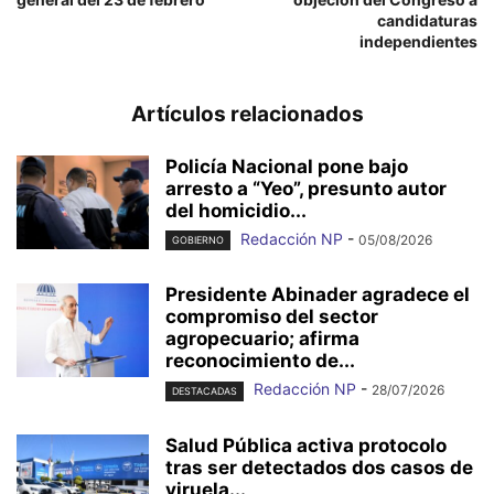
candidaturas
independientes
Artículos relacionados
Policía Nacional pone bajo
arresto a “Yeo”, presunto autor
del homicidio...
Redacción NP
-
05/08/2026
GOBIERNO
Presidente Abinader agradece el
compromiso del sector
agropecuario; afirma
reconocimiento de...
Redacción NP
-
28/07/2026
DESTACADAS
Salud Pública activa protocolo
tras ser detectados dos casos de
viruela...