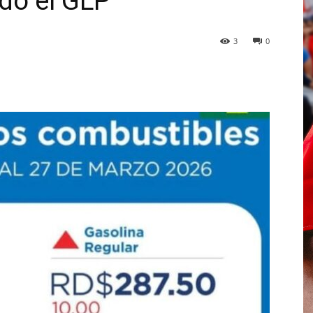
do el GLP
3
0
p
Telegram
Email
Imprime
Pin