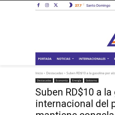
C
27.7
Santo Domingo
PORTADA
NOTICIAS
INTERNACIONALES
Inicio
Destacadas
Suben RD$10 a la gasolina por alz
Destacadas
Economía
Energía
Gobierno
Suben RD$10 a la 
internacional del 