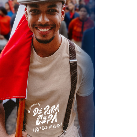
terest
Linkedin
ReddIt