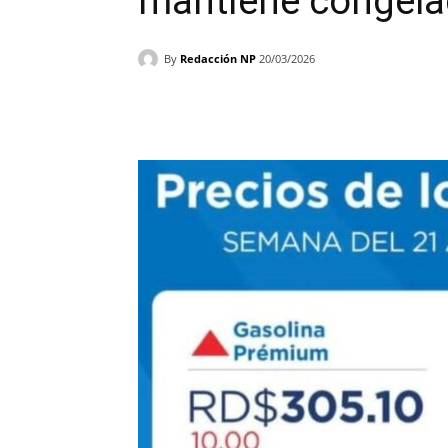
mantiene congela
By
Redacción NP
20/03/2026
Facebook
X
WhatsAp