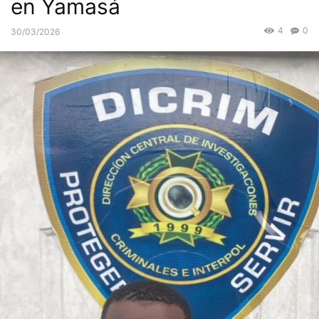
en Yamasá
4
0
30/03/2026