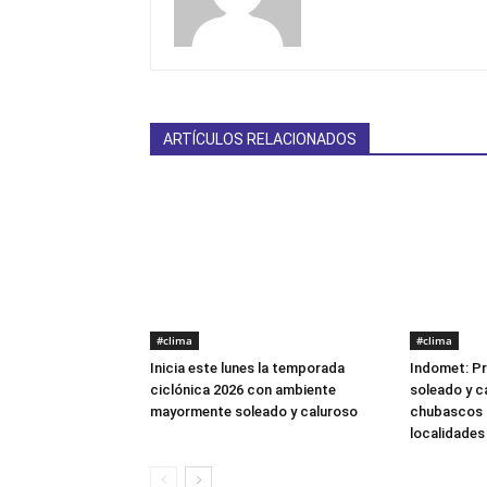
ARTÍCULOS RELACIONADOS
#clima
#clima
Inicia este lunes la temporada
Indomet: P
ciclónica 2026 con ambiente
soleado y c
mayormente soleado y caluroso
chubascos d
localidades