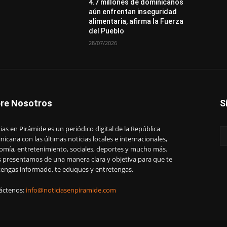
4.7 millones de dominicanos
aún enfrentan inseguridad
alimentaria, afirma la Fuerza
del Pueblo
28/07/2026
re Nosotros
S
ias en Pirámide es un periódico digital de la República
icana con las últimas noticias locales e internacionales,
omía, entretenimiento, sociales, deportes y mucho más.
s presentamos de una manera clara y objetiva para que te
engas informado, te eduques y entretengas.
áctenos:
info@noticiasenpiramide.com