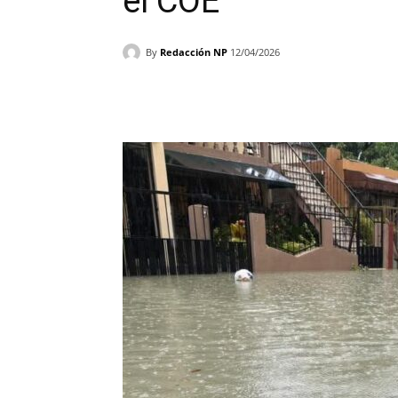
el COE
By
Redacción NP
12/04/2026
Facebook
X
WhatsAp