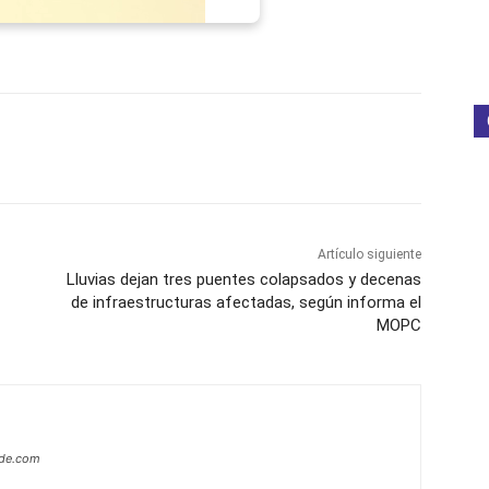
p
Telegram
Email
Imprime
Pin
Artículo siguiente
Lluvias dejan tres puentes colapsados y decenas
de infraestructuras afectadas, según informa el
MOPC
ide.com