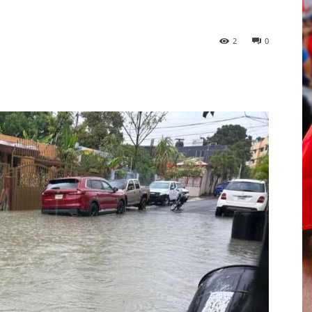
2
0
p
Telegram
Email
Imprime
Pin