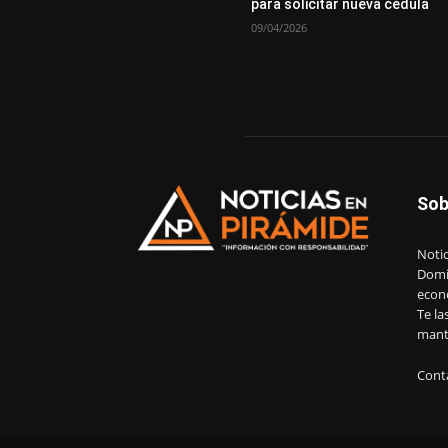
para solicitar nueva cédula
09/04/2026
Sob
Notic
Domin
econ
Te la
mant
Cont