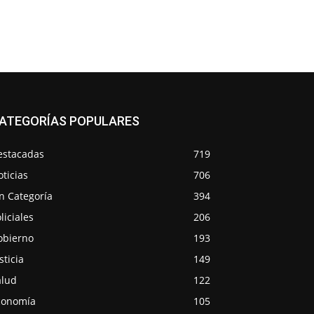
ATEGORÍAS POPULARES
estacadas
719
ticias
706
n Categoría
394
liciales
206
obierno
193
sticia
149
alud
122
conomía
105