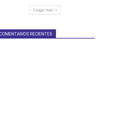
Cargar más
COMENTARIOS RECIENTES
terest
Linkedin
ReddIt