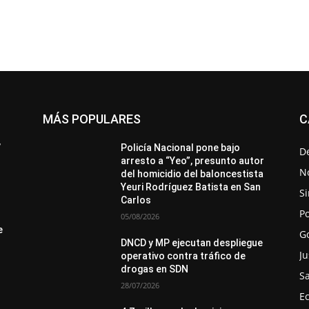
MÁS POPULARES
C
All
Destacado
Lo más popular
Más
’
Policía Nacional pone bajo
D
arresto a “Yeo”, presunto autor
No
del homicidio del baloncestista
Yeuri Rodríguez Batista en San
Si
Carlos
Po
05/08/2026
e
G
DNCD y MP ejecutan despliegue
Ju
operativo contra tráfico de
drogas en SDN
S
28/07/2026
E