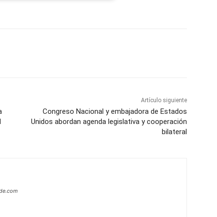
p
Telegram
Email
Imprime
Pin
Artículo siguiente
a
Congreso Nacional y embajadora de Estados
l
Unidos abordan agenda legislativa y cooperación
bilateral
ide.com