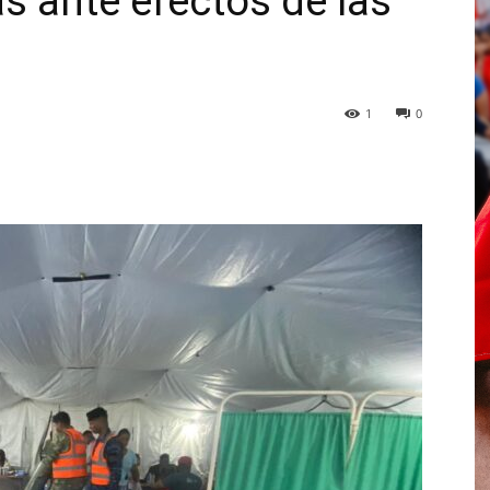
s ante efectos de las
1
0
p
Telegram
Email
Imprime
Pin