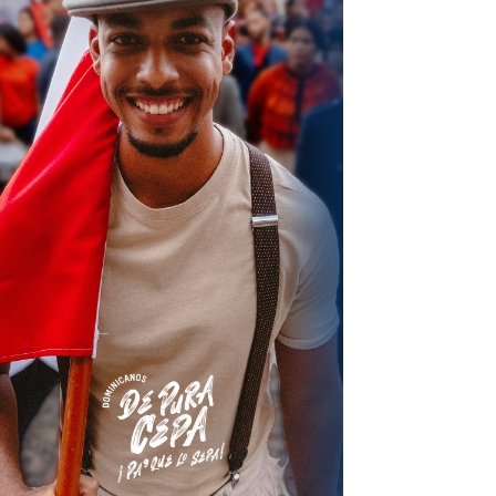
terest
Linkedin
ReddIt