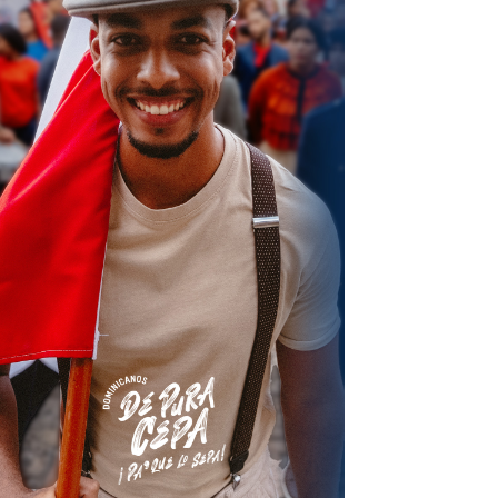
terest
Linkedin
ReddIt