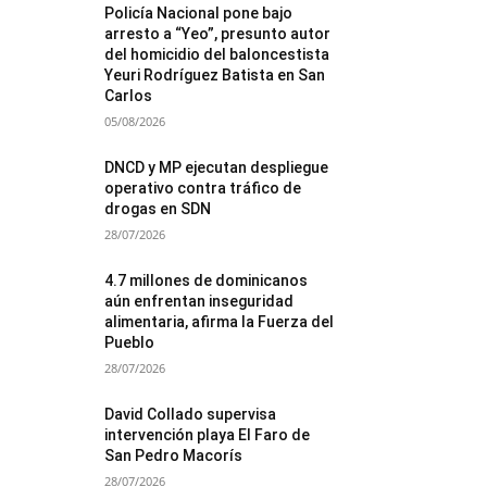
Policía Nacional pone bajo
arresto a “Yeo”, presunto autor
del homicidio del baloncestista
Yeuri Rodríguez Batista en San
Carlos
05/08/2026
DNCD y MP ejecutan despliegue
operativo contra tráfico de
drogas en SDN
28/07/2026
4.7 millones de dominicanos
aún enfrentan inseguridad
alimentaria, afirma la Fuerza del
Pueblo
28/07/2026
David Collado supervisa
intervención playa El Faro de
San Pedro Macorís
28/07/2026