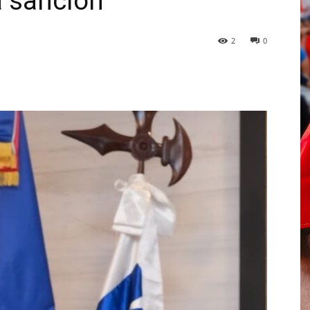
 sanción
2
0
p
Telegram
Email
Imprime
Pin