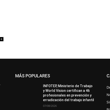
0
MÁS POPULARES
C
All
Destacado
Lo más popular
Más
’
INFOTEP, Ministerio de Trabajo
D
y World Vision certifican a 46
No
profesionales en prevención y
erradicación del trabajo infantil
Si
07/08/2026
Po