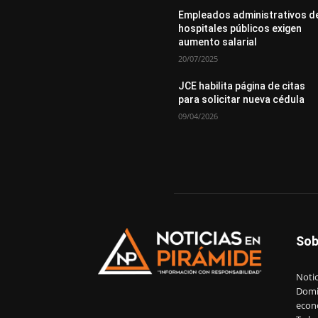
Empleados administrativos d
hospitales públicos exigen
aumento salarial
20/07/2025
JCE habilita página de citas
para solicitar nueva cédula
09/04/2026
Sob
Notic
Domin
econ