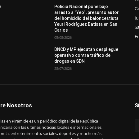
e
Policía Nacional pone bajo
G
arresto a “Yeo”, presunto autor
Ju
del homicidio del baloncestista
Yeuri Rodríguez Batista en San
S
Carlos
E
05/08/2026
DNCD y MP ejecutan despliegue
operativo contra tráfico de
drogas en SDN
28/07/2026
re Nosotros
S
ias en Pirámide es un periódico digital de la República
icana con las últimas noticias locales e internacionales,
omía, entretenimiento, sociales, deportes y mucho más.