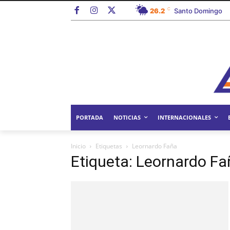
C
26.2
Santo Domingo
PORTADA
NOTICIAS
INTERNACIONALES
Inicio
Etiquetas
Leornardo Faña
Etiqueta: Leornardo Fa