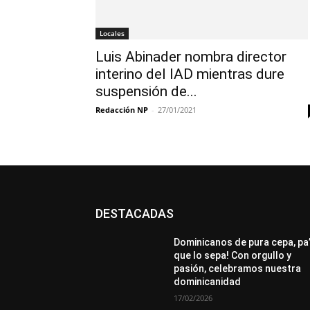
Locales
Luis Abinader nombra director
interino del IAD mientras dure
suspensión de...
Redacción NP
-
27/01/2021
DESTACADAS
All
Destacado
Lo más popular
Más
Dominicanos de pura cepa, pa
que lo sepa! Con orgullo y
pasión, celebramos nuestra
dominicanidad
17/02/2026