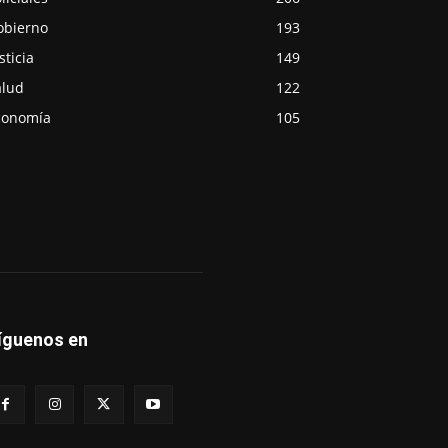
obierno
193
sticia
149
alud
122
conomía
105
íguenos en