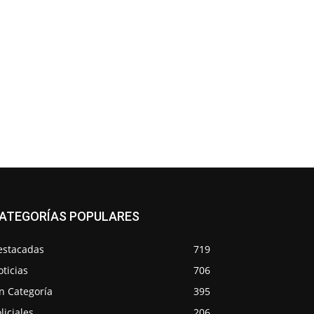
ATEGORÍAS POPULARES
estacadas
719
ticias
706
n Categoría
395
liciales
206