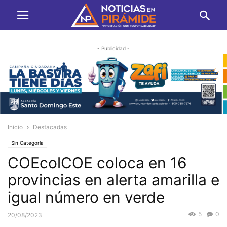
- Publicidad -
Inicio
Destacadas
Sin Categoría
COEcolCOE coloca en 16
provincias en alerta amarilla e
igual número en verde
5
0
20/08/2023