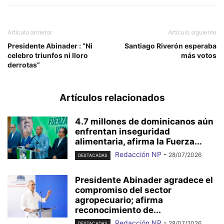
Artículo anterior
Artículo siguiente
Presidente Abinader : “Ni
Santiago Riverón esperaba
celebro triunfos ni lloro
más votos
derrotas”
Artículos relacionados
4.7 millones de dominicanos aún
enfrentan inseguridad
alimentaria, afirma la Fuerza...
Redacción NP
-
28/07/2026
DESTACADAS
Presidente Abinader agradece el
compromiso del sector
agropecuario; afirma
reconocimiento de...
Redacción NP
-
28/07/2026
DESTACADAS