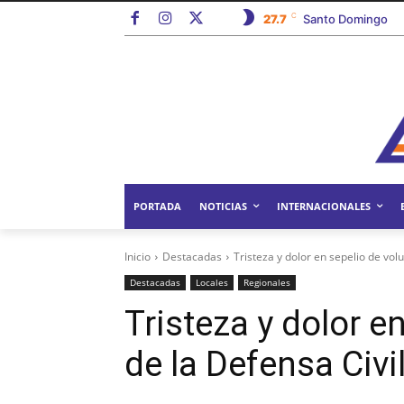
C
27.7
Santo Domingo
PORTADA
NOTICIAS
INTERNACIONALES
Inicio
Destacadas
Tristeza y dolor en sepelio de volu
Destacadas
Locales
Regionales
Tristeza y dolor e
de la Defensa Civi