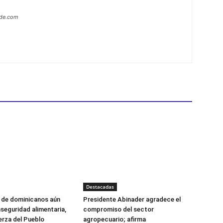
ide.com
Destacadas
s de dominicanos aún
Presidente Abinader agradece el
nseguridad alimentaria,
compromiso del sector
erza del Pueblo
agropecuario; afirma