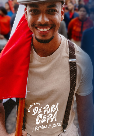
terest
Linkedin
ReddIt