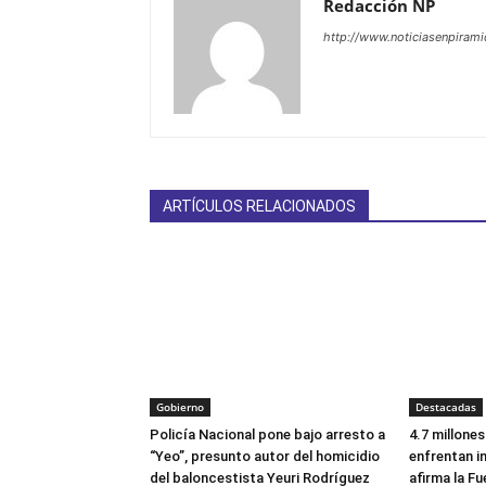
Redacción NP
http://www.noticiasenpiram
ARTÍCULOS RELACIONADOS
Gobierno
Destacadas
Policía Nacional pone bajo arresto a
4.7 millone
“Yeo”, presunto autor del homicidio
enfrentan i
del baloncestista Yeuri Rodríguez
afirma la Fu