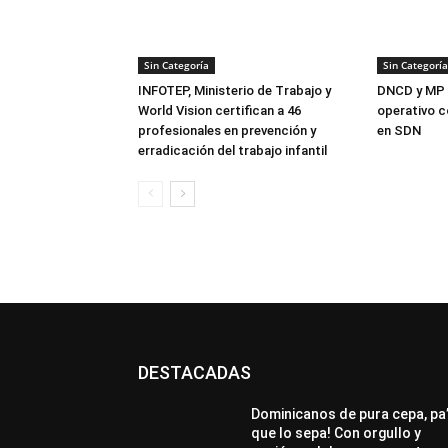
Sin Categoría
Sin Categoría
INFOTEP, Ministerio de Trabajo y
DNCD y MP 
World Vision certifican a 46
operativo c
profesionales en prevención y
en SDN
erradicación del trabajo infantil
DESTACADAS
All
Destacado
Lo más popular
Más
Dominicanos de pura cepa, pa
que lo sepa! Con orgullo y