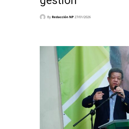
gestión
By
Redacción NP
27/01/2026
Facebook
X
WhatsAp