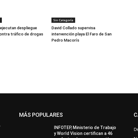
Sin Categoría
ejecutan despliegue
David Collado supervisa
ontra tráfico de drogas
intervención playa El Faro de San
Pedro Macorís
MÁS POPULARES
C
All
Destacado
Lo más popular
Más
’
INFOTEP, Ministerio de Trabajo
D
y World Vision certifican a 46