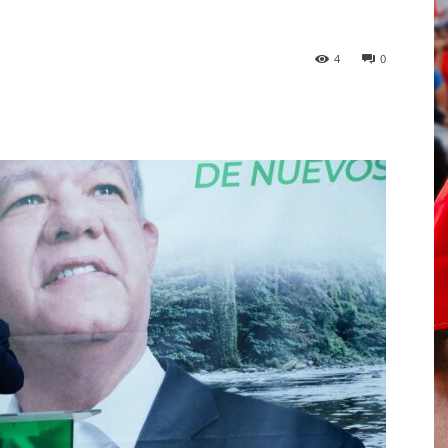
4
0
p
Telegram
Email
Imprime
Pin