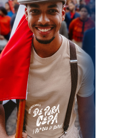
terest
Linkedin
ReddIt