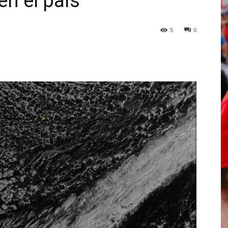
en el país
5
0
p
Telegram
Email
Imprime
Pin