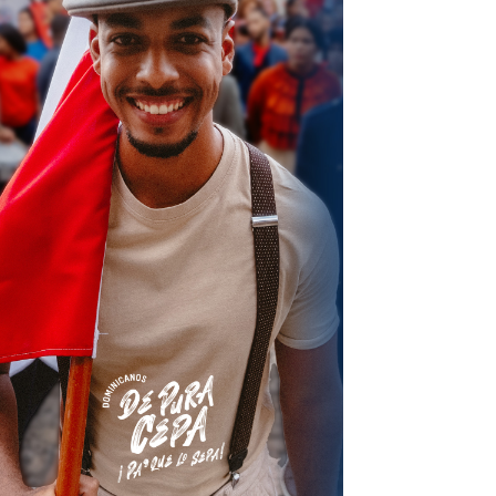
terest
Linkedin
ReddIt