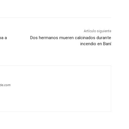
p
Telegram
Email
Imprime
Pin
Artículo siguiente
ba a
Dos hermanos mueren calcinados durante
incendio en Baní
ide.com