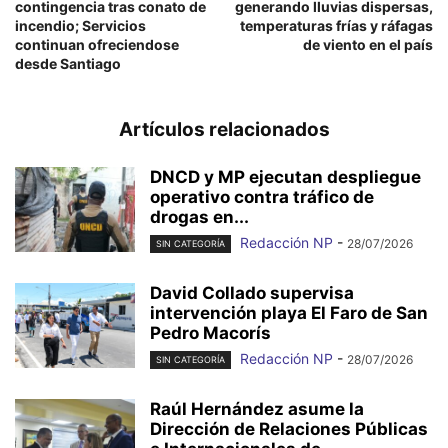
contingencia tras conato de
generando lluvias dispersas,
incendio; Servicios
temperaturas frías y ráfagas
continuan ofreciendose
de viento en el país
desde Santiago
Artículos relacionados
DNCD y MP ejecutan despliegue
operativo contra tráfico de
drogas en...
Redacción NP
-
28/07/2026
SIN CATEGORÍA
David Collado supervisa
intervención playa El Faro de San
Pedro Macorís
Redacción NP
-
28/07/2026
SIN CATEGORÍA
Raúl Hernández asume la
Dirección de Relaciones Públicas