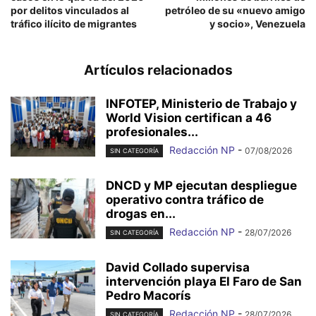
por delitos vinculados al
petróleo de su «nuevo amigo
tráfico ilícito de migrantes
y socio», Venezuela
Artículos relacionados
INFOTEP, Ministerio de Trabajo y
World Vision certifican a 46
profesionales...
Redacción NP
-
07/08/2026
SIN CATEGORÍA
DNCD y MP ejecutan despliegue
operativo contra tráfico de
drogas en...
Redacción NP
-
28/07/2026
SIN CATEGORÍA
David Collado supervisa
intervención playa El Faro de San
Pedro Macorís
Redacción NP
-
28/07/2026
SIN CATEGORÍA