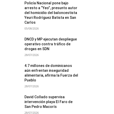
Policía Nacional pone bajo
arresto a “Yeo”, presunto autor
del homicidio del baloncestista
Yeuri Rodríguez Batista en San
Carlos
05/08/2026
DNCD y MP ejecutan despliegue
operativo contra tráfico de
drogas en SDN
28/07/2026
4.7 millones de dominicanos
aún enfrentan inseguridad
alimentaria, afirma la Fuerza del
Pueblo
28/07/2026
David Collado supervisa
intervención playa El Faro de
San Pedro Macorís
28/07/2026