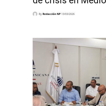
de crisis en Medio
By
Redacción NP
13/03/2026
Facebook
X
WhatsAp