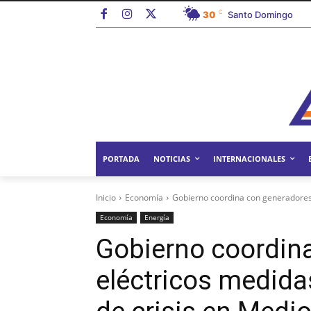
C
30
Santo Domingo
PORTADA
NOTICIAS
INTERNACIONALES
Inicio
Economía
Gobierno coordina con generadores e
Economía
Energía
Gobierno coordin
eléctricos medida