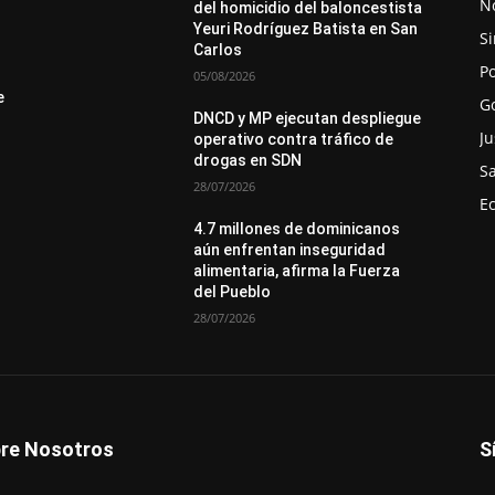
No
del homicidio del baloncestista
Yeuri Rodríguez Batista en San
Si
Carlos
Po
05/08/2026
e
G
DNCD y MP ejecutan despliegue
Ju
operativo contra tráfico de
drogas en SDN
S
28/07/2026
E
4.7 millones de dominicanos
aún enfrentan inseguridad
alimentaria, afirma la Fuerza
del Pueblo
28/07/2026
re Nosotros
S