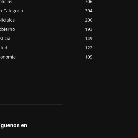
ticias
706
n Categoría
394
liciales
206
obierno
193
sticia
149
alud
122
conomía
105
íguenos en