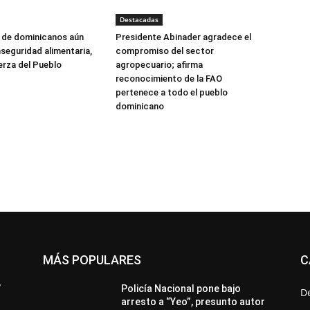
Destacadas
s de dominicanos aún
Presidente Abinader agradece el
nseguridad alimentaria,
compromiso del sector
erza del Pueblo
agropecuario; afirma
reconocimiento de la FAO
pertenece a todo el pueblo
dominicano
MÁS POPULARES
C
All
Destacado
Lo más popular
Más
’
Policía Nacional pone bajo
D
arresto a “Yeo”, presunto autor