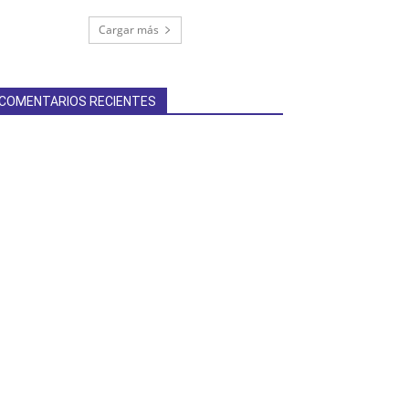
Cargar más
COMENTARIOS RECIENTES
terest
Linkedin
ReddIt