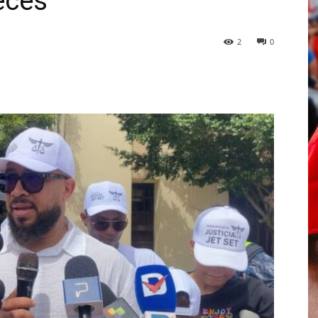
eces”
2
0
p
Telegram
Email
Imprime
Pin