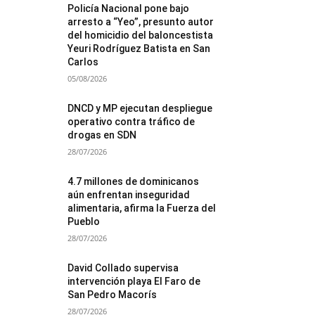
Policía Nacional pone bajo
arresto a “Yeo”, presunto autor
del homicidio del baloncestista
Yeuri Rodríguez Batista en San
Carlos
05/08/2026
DNCD y MP ejecutan despliegue
operativo contra tráfico de
drogas en SDN
28/07/2026
4.7 millones de dominicanos
aún enfrentan inseguridad
alimentaria, afirma la Fuerza del
Pueblo
28/07/2026
David Collado supervisa
intervención playa El Faro de
San Pedro Macorís
28/07/2026