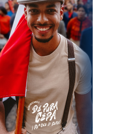
terest
Linkedin
ReddIt