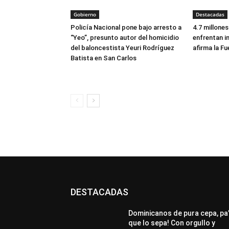
Gobierno
Destacadas
Policía Nacional pone bajo arresto a
4.7 millone
“Yeo”, presunto autor del homicidio
enfrentan i
del baloncestista Yeuri Rodríguez
afirma la Fu
Batista en San Carlos
DESTACADAS
All
Destacado
Lo más popular
Más
Dominicanos de pura cepa, pa
que lo sepa! Con orgullo y