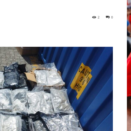
2
0
p
Telegram
Email
Imprime
Pin