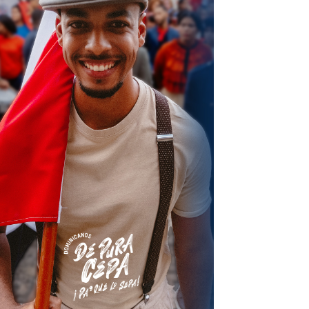
terest
Linkedin
ReddIt