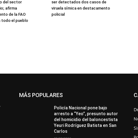
 del sector
ser detectados dos casos de
o; afirma
viruela símica en destacamento
nto de la FAO
policial
 todo el pueblo
MÁS POPULARES
C
All
Destacado
Lo más popular
Más
’
Policía Nacional pone bajo
D
arresto a “Yeo”, presunto autor
No
del homicidio del baloncestista
Yeuri Rodríguez Batista en San
Si
Carlos
Po