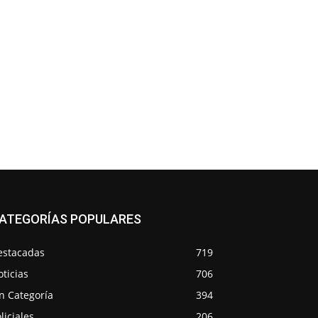
ATEGORÍAS POPULARES
estacadas
719
ticias
706
n Categoría
394
liciales
206