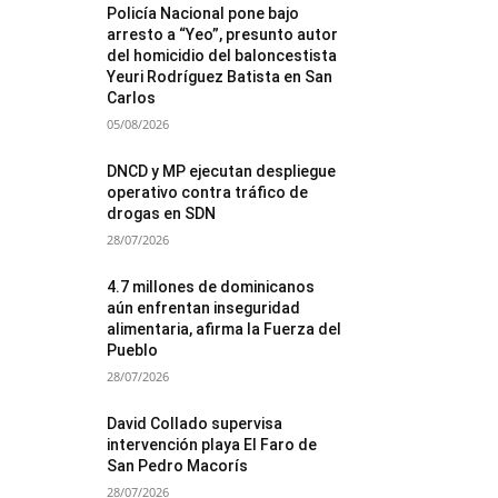
Policía Nacional pone bajo
arresto a “Yeo”, presunto autor
del homicidio del baloncestista
Yeuri Rodríguez Batista en San
Carlos
05/08/2026
DNCD y MP ejecutan despliegue
operativo contra tráfico de
drogas en SDN
28/07/2026
4.7 millones de dominicanos
aún enfrentan inseguridad
alimentaria, afirma la Fuerza del
Pueblo
28/07/2026
David Collado supervisa
intervención playa El Faro de
San Pedro Macorís
28/07/2026