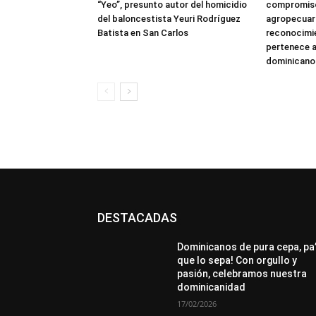
“Yeo”, presunto autor del homicidio
compromiso
del baloncestista Yeuri Rodríguez
agropecuari
Batista en San Carlos
reconocimie
pertenece a
dominicano
DESTACADAS
All
Destacado
Lo más popular
Más
Dominicanos de pura cepa, pa
que lo sepa! Con orgullo y
pasión, celebramos nuestra
dominicanidad
17/02/2026